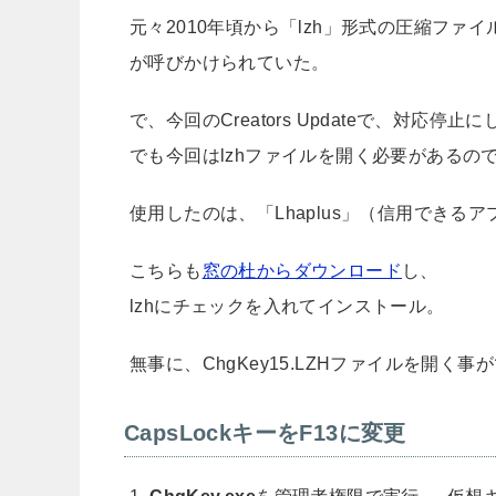
元々2010年頃から「lzh」形式の圧縮フ
が呼びかけられていた。
で、今回のCreators Updateで、対応停
でも今回はlzhファイルを開く必要があるの
使用したのは、「Lhaplus」（信用できる
こちらも
窓の杜からダウンロード
し、
lzhにチェックを入れてインストール。
無事に、ChgKey15.LZHファイルを開く事
CapsLockキーをF13に変更