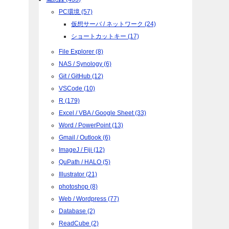
PC環境 (57)
仮想サーバ / ネットワーク (24)
ショートカットキー (17)
File Explorer (8)
NAS / Synology (6)
Git / GitHub (12)
VSCode (10)
R (179)
Excel / VBA / Google Sheet (33)
Word / PowerPoint (13)
Gmail / Outlook (6)
ImageJ / Fiji (12)
QuPath / HALO (5)
Illustrator (21)
photoshop (8)
Web / Wordpress (77)
Database (2)
ReadCube (2)