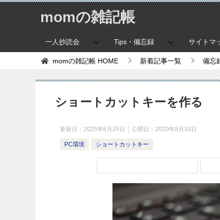
momの雑記帳
一人抄読会
Tips・備忘録
サイトマ
momの雑記帳
HOME
新着記事一覧
備忘
ショートカットキーを作る
更新日：
2025年8月25日
公開日：
2020年8月10日
PC環境
ショートカットキー