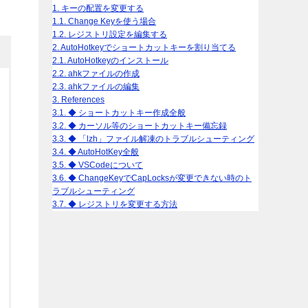
1.
キーの配置を変更する
1.1.
Change Keyを使う場合
1.2.
レジストリ設定を編集する
2.
AutoHotkeyでショートカットキーを割り当てる
2.1.
AutoHotkeyのインストール
2.2.
ahkファイルの作成
2.3.
ahkファイルの編集
3.
References
3.1.
◆ ショートカットキー作成全般
3.2.
◆ カーソル等のショートカットキー備忘録
3.3.
◆ 「lzh」ファイル解凍のトラブルシューティング
3.4.
◆ AutoHotKey全般
3.5.
◆ VSCodeについて
3.6.
◆ ChangeKeyでCapLocksが変更できない時のト
ラブルシューティング
3.7.
◆ レジストリを変更する方法