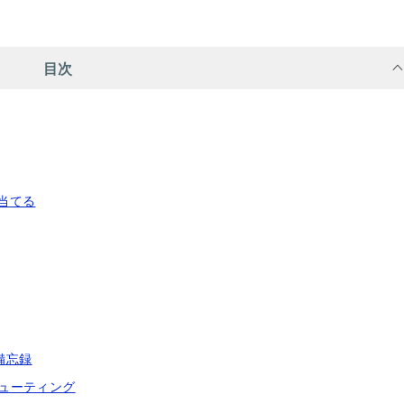
目次
り当てる
備忘録
シューティング