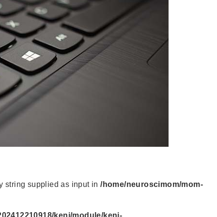
string supplied as input in
/home/neuroscimom/mom-
202412210918/keni/module/keni-