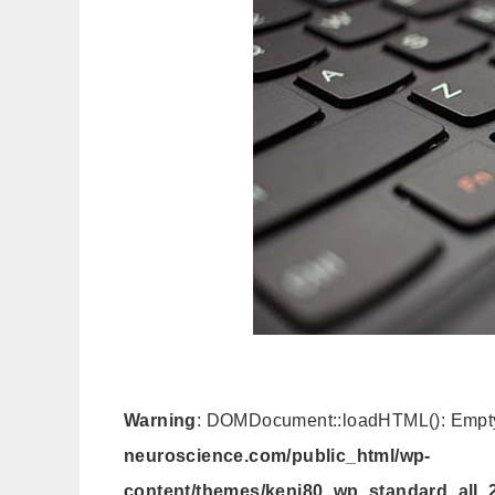
Warning
: DOMDocument::loadHTML(): Empty 
neuroscience.com/public_html/wp-
content/themes/keni80_wp_standard_all_