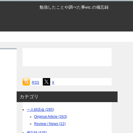
勉強したことや調べた事etc.の備忘録
RSS
X
カテゴリ
一人抄読会 (285)
Original Article (263)
Review / News (22)
備忘録 (435)