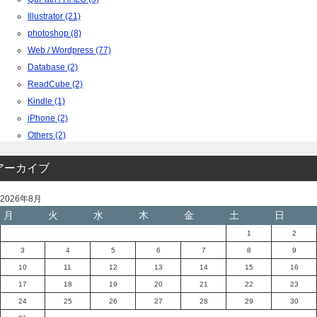
Illustrator (21)
photoshop (8)
Web / Wordpress (77)
Database (2)
ReadCube (2)
Kindle (1)
iPhone (2)
Others (2)
アーカイブ
2026年8月
月
火
水
木
金
土
日
1
2
3
4
5
6
7
8
9
10
11
12
13
14
15
16
17
18
19
20
21
22
23
24
25
26
27
28
29
30