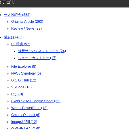
カテゴリ
一人抄読会 (285)
Original Article (263)
Review / News (22)
備忘録 (435)
PC環境 (57)
仮想サーバ / ネットワーク (24)
ショートカットキー (17)
File Explorer (8)
NAS / Synology (6)
Git / GitHub (12)
VSCode (10)
R (179)
Excel / VBA / Google Sheet (33)
Word / PowerPoint (13)
Gmail / Outlook (6)
ImageJ / Fiji (12)
QuPath / HALO (5)