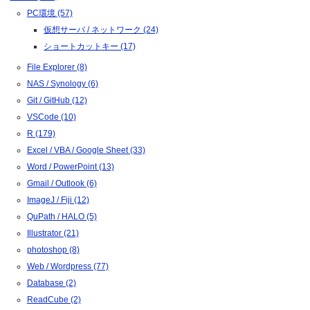
PC環境 (57)
仮想サーバ / ネットワーク (24)
ショートカットキー (17)
File Explorer (8)
NAS / Synology (6)
Git / GitHub (12)
VSCode (10)
R (179)
Excel / VBA / Google Sheet (33)
Word / PowerPoint (13)
Gmail / Outlook (6)
ImageJ / Fiji (12)
QuPath / HALO (5)
Illustrator (21)
photoshop (8)
Web / Wordpress (77)
Database (2)
ReadCube (2)