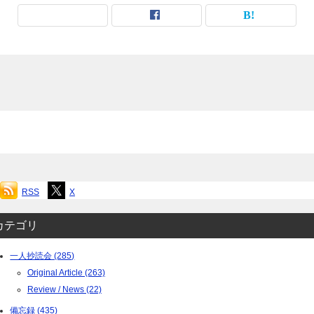
RSS
X
カテゴリ
一人抄読会 (285)
Original Article (263)
Review / News (22)
備忘録 (435)