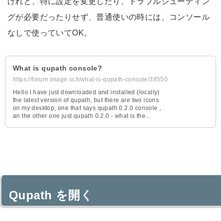
けれど、特に設定を変更したり、トラブルシューティン
グが必要だったりせず、普通使いの時には、コンソール
なしで使っていてOK。
What is qupath console?
https://forum.image.sc/t/what-is-qupath-console/38550
Hello I have just downloaded and installed (locally)
the latest version of qupath, but there are two icons
on my desktop, one that says qupath 0.2.0 console ,
an the other one just qupath 0.2.0 - what is the
difference? which one should I use?
Qupath を開く