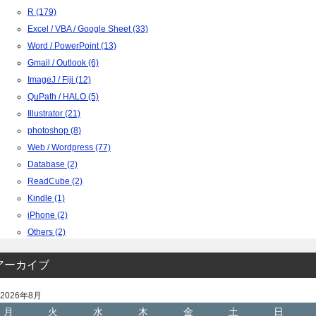
R (179)
Excel / VBA / Google Sheet (33)
Word / PowerPoint (13)
Gmail / Outlook (6)
ImageJ / Fiji (12)
QuPath / HALO (5)
Illustrator (21)
photoshop (8)
Web / Wordpress (77)
Database (2)
ReadCube (2)
Kindle (1)
iPhone (2)
Others (2)
アーカイブ
2026年8月
月
火
水
木
金
土
日