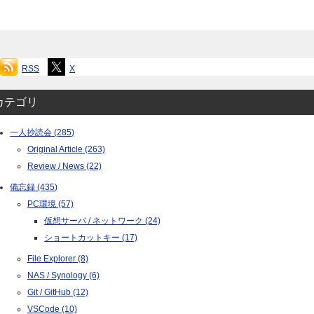
RSS
X
カテゴリ
一人抄読会 (285)
Original Article (263)
Review / News (22)
備忘録 (435)
PC環境 (57)
仮想サーバ / ネットワーク (24)
ショートカットキー (17)
File Explorer (8)
NAS / Synology (6)
Git / GitHub (12)
VSCode (10)