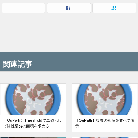
関連記事
【QuPath】Thresholdで二値化し
【QuPath】複数の画像を並べて表
て陽性部分の面積を求める
示