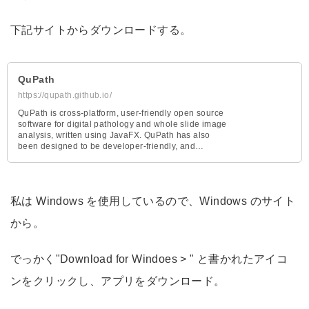
下記サイトからダウンロードする。
QuPath
https://qupath.github.io/
QuPath is cross-platform, user-friendly open source
software for digital pathology and whole slide image
analysis, written using JavaFX. QuPath has also
been designed to be developer-friendly, and
combines an extensible design with powerful
scripting tools.
私は Windows を使用しているので、Windows のサイト
から。
でっかく"Download for Windoes > " と書かれたアイコ
ンをクリックし、アプリをダウンロード。