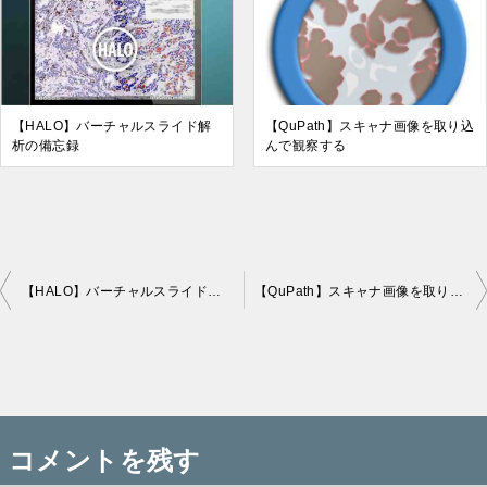
【HALO】バーチャルスライド解
【QuPath】スキャナ画像を取り込
析の備忘録
んで観察する
【HALO】バーチャルスライド解析の備忘録
【QuPath】スキャナ画像を取り込んで観察する
投
稿
コメントを残す