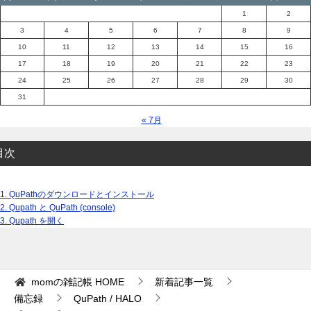
1
2
3
4
5
6
7
8
9
10
11
12
13
14
15
16
17
18
19
20
21
22
23
24
25
26
27
28
29
30
31
« 7月
目次
1.
QuPathのダウンロードとインストール
2.
Qupath と QuPath (console)
3.
Qupath を開く
momの雑記帳
HOME
新着記事一覧
備忘録
QuPath / HALO