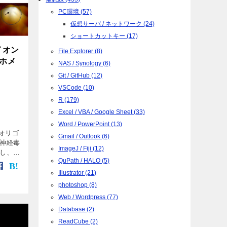
PC環境 (57)
仮想サーバ / ネットワーク (24)
ショートカットキー (17)
イオン
File Explorer (8)
ホメ
NAS / Synology (6)
Git / GitHub (12)
VSCode (10)
R (179)
Excel / VBA / Google Sheet (33)
Word / PowerPoint (13)
 のオリゴ
Gmail / Outlook (6)
神経毒
ImageJ / Fiji (12)
し、認
QuPath / HALO (5)
います
動が異
Illustrator (21)
photoshop (8)
Web / Wordpress (77)
Database (2)
ReadCube (2)