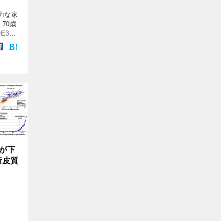
強力な家
70歳
E3
例 [1]
[…]
が下
新皮質