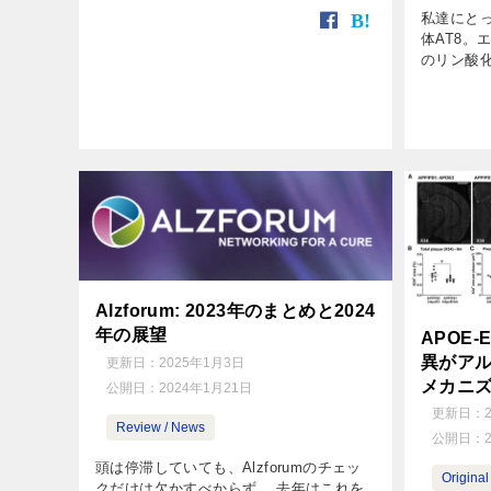
（1月31日）、Biogenはそのアデュカヌマ
私達にと
ブの生産を終了するとアナウンスしまし
体AT8。
た。 […]
のリン酸化部
tau202
化を綺麗
て、アルツ 
Alzforum: 2023年のまとめと2024
年の展望
APOE-E1
異がア
更新日：
2025年1月3日
メカニ
公開日：
2024年1月21日
更新日：
Review / News
公開日：
頭は停滞していても、Alzforumのチェッ
Original 
クだけは欠かすべからず。 去年はこれを