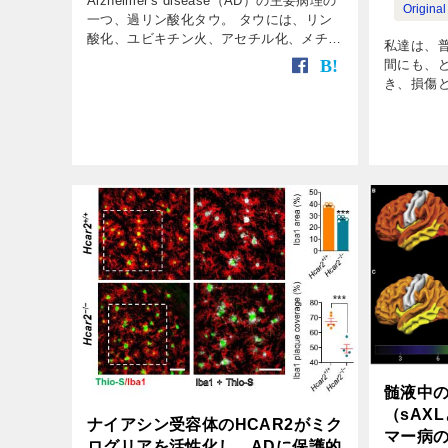
Alzheimer's disease（AD）の主要病理の
Original 
一つ、過リン酸化タウ。 タウには、リン
酸化、ユビキチン火、アセチル化、メチル
私達は、
化、SUMO化、糖化……と、様々な翻訳後
間にも、
修飾（post-translational m […]
き、損傷
増殖抑止
かなかっ
細胞の一部
髄液中の
（sAX
ナイアシン受容体のHCAR2がミク
マー病
ログリアを活性化し、ADに保護的