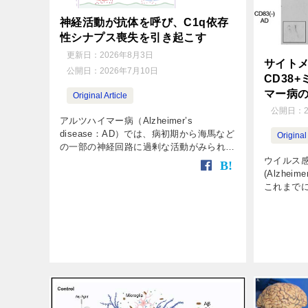
神経活動が抗体を呼び、C1q依存
性シナプス喪失を引き起こす
更新日：
2026年8月3日
サイト
公開日：
2026年7月10日
CD38
マー病
Original Article
公開日：
アルツハイマー病（Alzheimer’s
disease：AD）では、病初期から海馬など
Original 
の一部の神経回路に過剰な活動がみられま
す。また、ADを含むさまざまな神経変性
ウイルス
疾患では、古典的補体経路の開始因子であ
(Alzheim
るC1qが脆弱なシ […]
これまでに
3] 。 
て日々働い