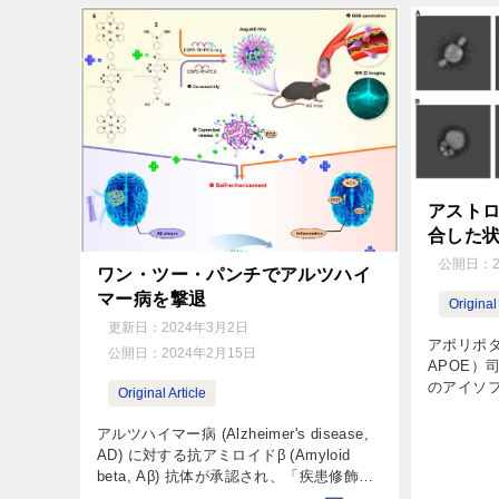
アスト
合した状
公開日：
ワン・ツー・パンチでアルツハイ
マー病を撃退
Original 
更新日：
2024年3月2日
アポリポタンパ
公開日：
2024年2月15日
APOE）司
のアイソフ
Original Article
ツハイマー病（
AD）のリス
アルツハイマー病 (Alzheimer's disease,
AD) に対する抗アミロイドβ (Amyloid
beta, Aβ) 抗体が承認され、「疾患修飾薬
はない」と言われ続けていたAD治療の分