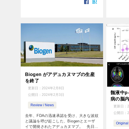
野は大きく前進しました […]
Biogen がアデュカヌマブの生産
を終了
更新日：
2024年2月8日
髄液中p
公開日：
2024年2月3日
病の脳
Review / News
更新日：
公開日：
去年、FDAの迅速承認を受け、大きな波紋
と議論を呼び起こした、Biogenとエーザ
Original 
イで開発されたアデュカヌマブ。 先日