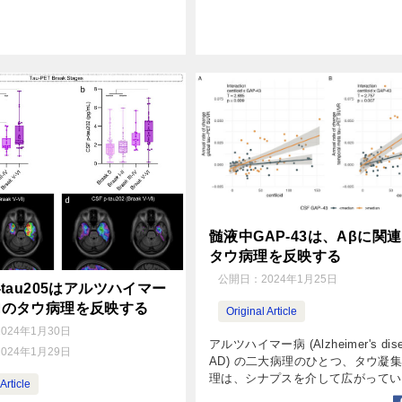
鬱 […]
髄液中GAP-43は、Aβに関
タウ病理を反映する
公開日：
2024年1月25日
-tau205はアルツハイマー
内のタウ病理を反映する
Original Article
2024年1月30日
アルツハイマー病 (Alzheimer's dise
2024年1月29日
AD) の二大病理のひとつ、タウ凝
理は、シナプスを介して広がってい
Article
が分かっています [1,2,3]。 また