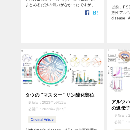
まとめるだけの気力がなかったですが、今
以前、PS
年は挽回……とゆーことで。 Alzforumの
族性アルツハ
2023年のまとめ記事。 治療 レケンビ（レ
diseas
カネマブ） […]
ら、70歳
APOE3 R
タウの “マスター” リン酸化部位
アルツ
更新日：
2023年5月11日
の遺伝
公開日：
2022年7月27日
更新日：
Original Article
公開日：