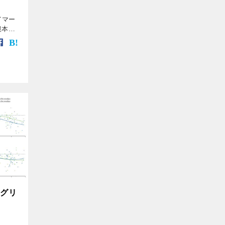
ハイマー
の根本的
て、の
が溜
ログリ