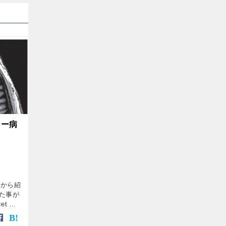
マー病
科から紹
いた事が
t の
。） そ
障害、