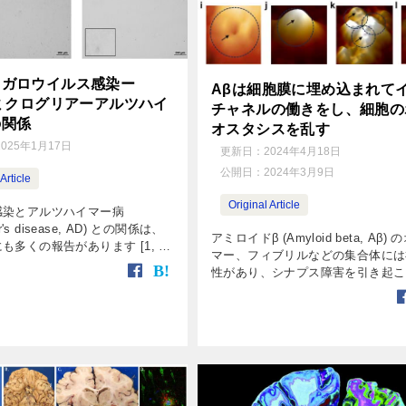
メガロウイルス感染ー
Aβは細胞膜に埋め込まれて
+ミクログリアーアルツハイ
チャネルの働きをし、細胞の
の関係
オスタシスを乱す
2025年1月17日
更新日：
2024年4月18日
公開日：
2024年3月9日
Article
Original Article
感染とアルツハイマー病
er's disease, AD) との関係は、
アミロイドβ (Amyloid beta, Aβ)
も多くの報告があります [1, 2,
マー、フィブリルなどの集合体には
ミクログリアは脳内の免疫細胞とし
性があり、シナプス障害を引き起こ
ているわけですが、ウイル […]
知機能低下に繋がる事が示唆されて
[1] 。 また、Aβがあると、神経活
[…]