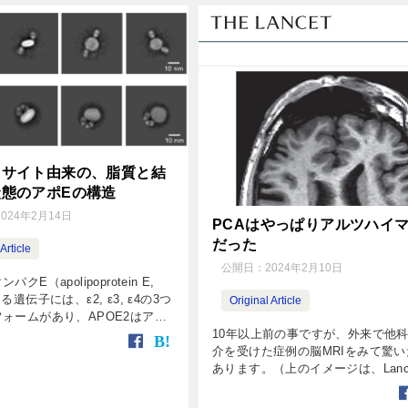
ロサイト由来の、脂質と結
態のアポEの構造
2024年2月14日
PCAはやっぱりアルツハイ
だった
Article
公開日：
2024年2月10日
クE（apolipoprotein E,
る遺伝子には、ε2, ε3, ε4の3つ
Original Article
ォームがあり、APOE2はアル
10年以上前の事ですが、外来で他
Alzheimer's disease,
介を受けた症例の脳MRIをみて驚
クを […]
あります。（上のイメージは、Lance
"Picture Quiz" より引用しました
の方は、軽度の認知症と空間認識の