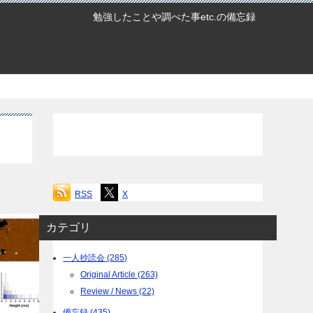
勉強したことや調べた事etc.の備忘録
RSS
X
カテゴリ
一人抄読会 (285)
Original Article (263)
Review / News (22)
備忘録 (435)