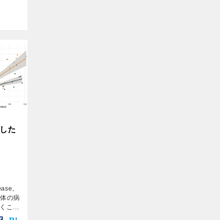
連した
ase,
集体の病
くこと
、二大病