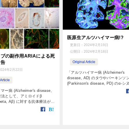
医原生アルツハイマー病!?
更新日：
2024年2月19日
公開日：
2024年2月18日
ブの副作用ARIAによる死
報告
Original Article
2024年2月22日
「アルツハイマー病 (Alzheimer's
disease, AD) のタウやパーキンソ
Article
(Parkinson's disease, PD) のα-
イン (α-synuclein, α-syn)が、プ
病 (Alzheimer's disease,
[…]
治療法として、アミロイドβ
d beta, Aβ) に対する抗体療法が開
したが、 その臨床試験が開始さ
まで、副作用と […]