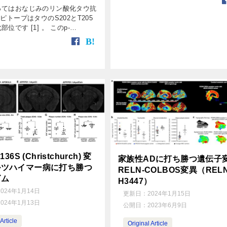
理のもう一つ、アミロイドβ ( […]
ってはおなじみのリン酸化タウ抗
エピトープはタウのS202とT205
位です [1] 。 このp-
/205抗体は、AD脳の神経原線維変
に検出します。 じゃあ、これっ
[…]
36S (Christchurch) 変
家族性ADに打ち勝つ遺伝子
ルツハイマー病に打ち勝つ
RELN-COLBOS変異（REL
ズム
H3447）
2024年1月14日
更新日：
2024年1月15日
2024年1月13日
公開日：
2023年6月9日
Article
Original Article