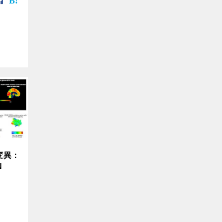
変異：
N