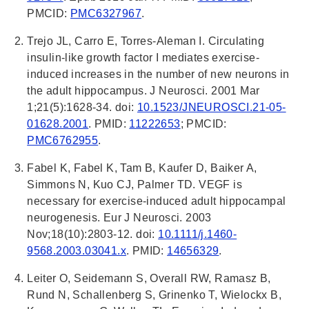
PMCID:
PMC6327967
.
Trejo JL, Carro E, Torres-Aleman I. Circulating
insulin-like growth factor I mediates exercise-
induced increases in the number of new neurons in
the adult hippocampus. J Neurosci. 2001 Mar
1;21(5):1628-34. doi:
10.1523/JNEUROSCI.21-05-
01628.2001
. PMID:
11222653
; PMCID:
PMC6762955
.
Fabel K, Fabel K, Tam B, Kaufer D, Baiker A,
Simmons N, Kuo CJ, Palmer TD. VEGF is
necessary for exercise-induced adult hippocampal
neurogenesis. Eur J Neurosci. 2003
Nov;18(10):2803-12. doi:
10.1111/j.1460-
9568.2003.03041.x
. PMID:
14656329
.
Leiter O, Seidemann S, Overall RW, Ramasz B,
Rund N, Schallenberg S, Grinenko T, Wielockx B,