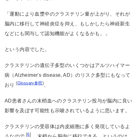
「運動により血漿中のクラステリン量が上がり、それが
脳内に移行して神経炎症を抑え、もしかしたら神経新生
などにも関与して認知機能がよくなるかも。」
という内容でした。
クラステリンの遺伝子多型のいくつかはアルツハイマー
病（Alzheimer's disease, AD）のリスク多型にもなって
(
Glossary参照
)
おり
、
AD患者さんの末梢血へのクラステリン投与が脳内に良い
影響を及ぼす可能性も示唆されているように思います。
クラステリンの受容体は内皮細胞に多く発現しているよ
[
6
]
うなので
、末梢から脳内に移行できる、というのは