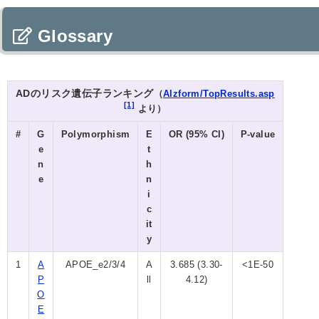
Glossary
ADのリスク遺伝子ランキング
（
Alzform/TopResults.asp
[1]
より）
#
G
Polymorphism
E
OR (95% CI)
P-value
e
t
n
h
e
n
i
c
it
y
1
A
APOE_e2/3/4
A
3.685 (3.30-
<1E-50
P
ll
4.12)
O
E