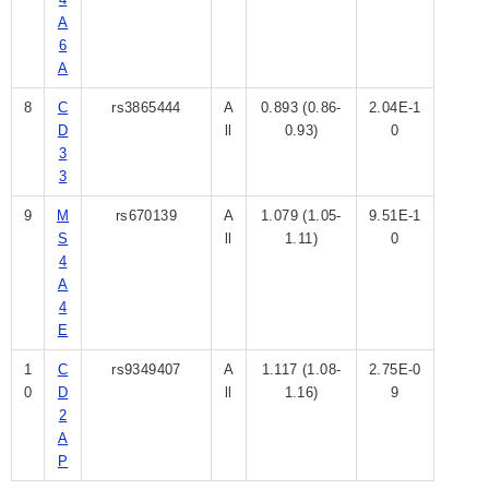
A
6
A
8
C
rs3865444
A
0.893 (0.86-
2.04E-1
D
ll
0.93)
0
3
3
9
M
rs670139
A
1.079 (1.05-
9.51E-1
S
ll
1.11)
0
4
A
4
E
1
C
rs9349407
A
1.117 (1.08-
2.75E-0
0
D
ll
1.16)
9
2
A
P