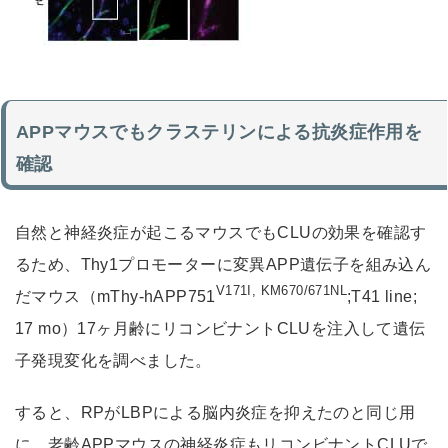
APPマウスでもクラステリンによる抗炎症作用を
確認
自然と神経炎症が起こるマウスでもCLUの効果を確認す
るため、Thy1プロモーターに変異APP遺伝子を組み込ん
V171I, KM670/671NL
だマウス（mThy-hAPP751
;T41 line;
17 mo）17ヶ月齢にリコンビナントCLUを注入して遺伝
子発現変化を調べました。
すると、RPがLBPによる脳内炎症を抑えたのと同じ用
に、老齢APPマウスの神経炎症もリコンビナントCLUで