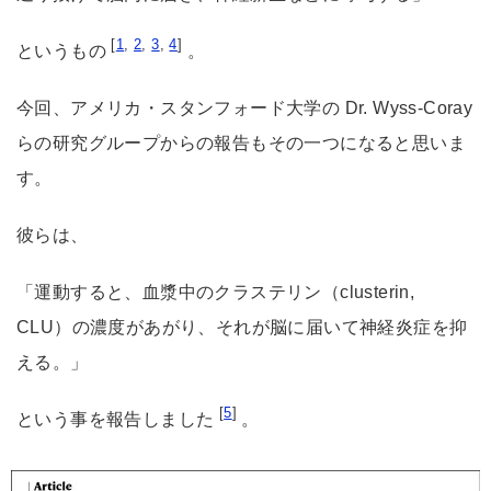
[
1
,
2
,
3
,
4
]
というもの
。
今回、アメリカ・スタンフォード大学の Dr. Wyss-Coray
らの研究グループからの報告もその一つになると思いま
す。
彼らは、
「運動すると、血漿中のクラステリン（clusterin,
CLU）の濃度があがり、それが脳に届いて神経炎症を抑
える。」
[
5
]
という事を報告しました
。