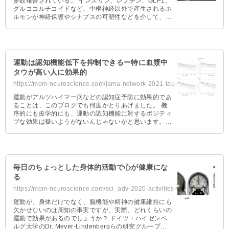
多数報告されている。 インスリン、レプチン、GLP1、
グルココルチコイドなど、中枢神経以外で産生されるホ
ルモンが神経保護やシナプスの可塑性などを介して、認
知機能向上を促す …
運動は認知機能低下を抑制できるー特に血漿中
タウが高い人に効果的
https://mom-neuroscience.com/jama-network-2021-tau-exercise/
運動がアルツハイマー病などの認知症予防に効果的であ
ることは、このブログでも何度かとりあげました。 機
序的にも疫学的にも、運動の認知機能に対するポジティ
ブな効果は疑いようがないんじゃないかと思います。
でも運動の効果って、 …
毎日のちょっとした身体的活動で心が健康にな
る
https://mom-neuroscience.com/sci_adv-2020-activities-well-being/
運動が、身体だけでなく、脳機能や精神の健康維持にも
欠かせないのは周知の事実ですが、実際、どれくらいの
運動で効果があるのでしょうか？ ドイツ・ハイゼンベ
ルグ大学のDr. Meyer-Lindenbergらの研究グループ