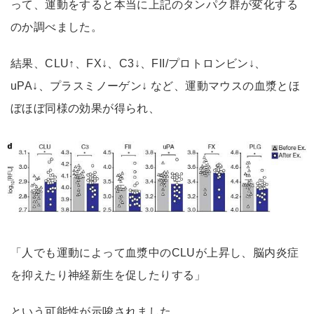
って、運動をすると本当に上記のタンパク群が変化する
のか調べました。
結果、CLU↑、FX↓、C3↓、FII/プロトロンビン↓、
uPA↓、プラスミノーゲン↓ など、運動マウスの血漿とほ
ぼほぼ同様の効果が得られ、
「人でも運動によって血漿中のCLUが上昇し、脳内炎症
を抑えたり神経新生を促したりする」
という可能性が示唆されました。