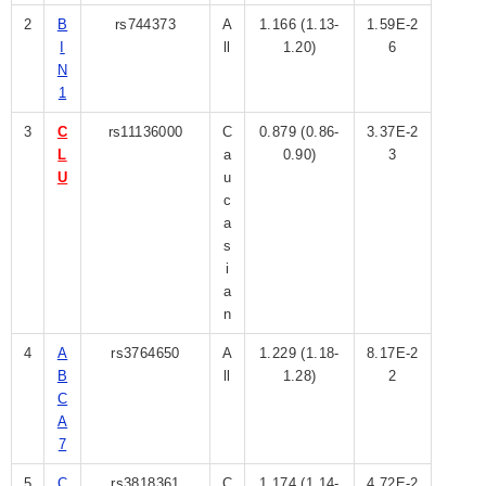
2
B
rs744373
A
1.166 (1.13-
1.59E-2
I
ll
1.20)
6
N
1
3
C
rs11136000
C
0.879 (0.86-
3.37E-2
L
a
0.90)
3
U
u
c
a
s
i
a
n
4
A
rs3764650
A
1.229 (1.18-
8.17E-2
B
ll
1.28)
2
C
A
7
5
C
rs3818361
C
1.174 (1.14-
4.72E-2