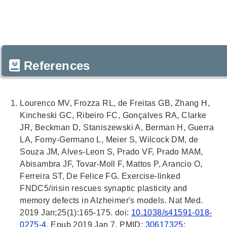
References
Lourenco MV, Frozza RL, de Freitas GB, Zhang H,
Kincheski GC, Ribeiro FC, Gonçalves RA, Clarke
JR, Beckman D, Staniszewski A, Berman H, Guerra
LA, Forny-Germano L, Meier S, Wilcock DM, de
Souza JM, Alves-Leon S, Prado VF, Prado MAM,
Abisambra JF, Tovar-Moll F, Mattos P, Arancio O,
Ferreira ST, De Felice FG. Exercise-linked
FNDC5/irisin rescues synaptic plasticity and
memory defects in Alzheimer's models. Nat Med.
2019 Jan;25(1):165-175. doi:
10.1038/s41591-018-
0275-4
. Epub 2019 Jan 7. PMID:
30617325
;