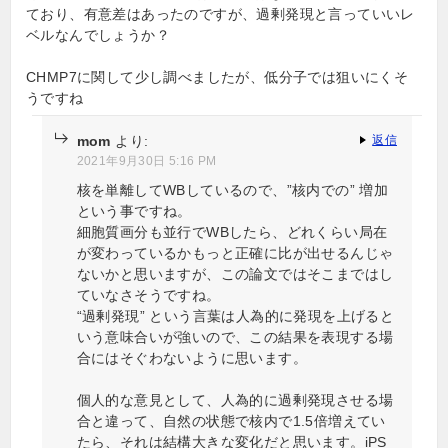
ており、有意差はあったのですが、過剰発現と言っていいレ
ベルなんでしょうか？
CHMP7に関して少し調べましたが、低分子では狙いにくそ
うですね
mom
より:
返信
2021年9月30日 5:16 PM
核を単離してWBしているので、”核内での” 増加
という事ですね。
細胞質画分も並行でWBしたら、どれくらい局在
が変わっているかもっと正確に比が出せるんじゃ
ないかと思いますが、この論文ではそこまではし
ていなさそうですね。
“過剰発現” という言葉は人為的に発現を上げると
いう意味合いが強いので、この結果を表現する場
合にはそぐわないように思います。
個人的な意見として、人為的に過剰発現させる場
合と違って、自然の状態で核内で1.5倍増えてい
たら、それは結構大きな変化だと思います。iPS