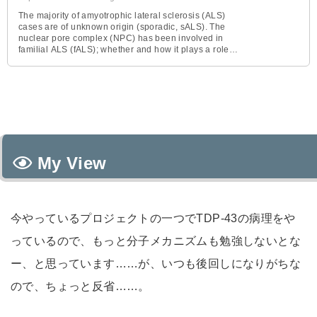
The majority of amyotrophic lateral sclerosis (ALS)
cases are of unknown origin (sporadic, sALS). The
nuclear pore complex (NPC) has been involved in
familial ALS (fALS); whether and how it plays a role
also in sALS remains to be elucidated. Now, Coyne et
al. used human tissue and induced pluripotent stem
cell–derived motor neurons from patients with fALS
and sALS to show that the protein CHMP7, previously
shown to be involved in NPC homeostasis in yeast,
was increased in both ALS subtypes. Antisense
oligonucleotide targeting CHMP7 reduced NPC and
TDP-43 abnormalities and promoted neuronal
survival, suggesting that CHMP7 is a potential target
My View
for treating both sALS and fALS.
今やっているプロジェクトの一つでTDP-43の病理をや
っているので、もっと分子メカニズムも勉強しないとな
ー、と思っています……が、いつも後回しになりがちな
ので、ちょっと反省……。