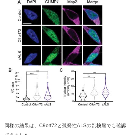
同様の結果は、C9orf72と孤発性ALSの剖検脳でも確認