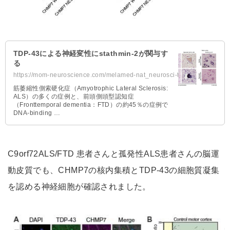
TDP-43による神経変性にstathmin-2が関与す
る
https://mom-neuroscience.com/melamed-nat_neurosci-tdp43-stmn2/
筋萎縮性側索硬化症（Amyotrophic Lateral Sclerosis:
ALS）の多くの症例と、前頭側頭型認知症
（Fronttemporal dementia：FTD）の約45％の症例で
DNA-binding …
C9orf72ALS/FTD 患者さんと孤発性ALS患者さんの脳運
動皮質でも、CHMP7の核内集積とTDP-43の細胞質凝集
を認める神経細胞が確認されました。