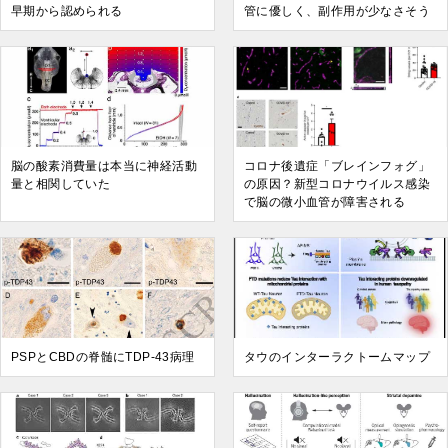
早期から認められる
管に優しく、副作用が少なさそう
脳の酸素消費量は本当に神経活動
コロナ後遺症「ブレインフォグ」
量と相関していた
の原因？新型コロナウイルス感染
で脳の微小血管が障害される
PSPとCBDの脊髄にTDP-43病理
タウのインターラクトームマップ