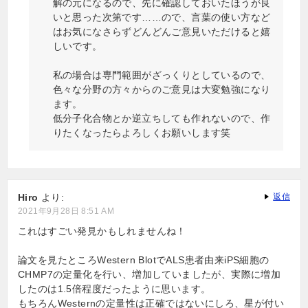
解の元になるので、先に確認しておいたほうが良
いと思った次第です……ので、言葉の使い方など
はお気になさらずどんどんご意見いただけると嬉
しいです。
私の場合は専門範囲がざっくりとしているので、
色々な分野の方々からのご意見は大変勉強になり
ます。
低分子化合物とか逆立ちしても作れないので、作
りたくなったらよろしくお願いします笑
Hiro
より:
返信
2021年9月28日 8:51 AM
これはすごい発見かもしれませんね！
論文を見たところWestern BlotでALS患者由来iPS細胞の
CHMP7の定量化を行い、増加していましたが、実際に増加
したのは1.5倍程度だったように思います。
もちろんWesternの定量性は正確ではないにしろ、星が付い