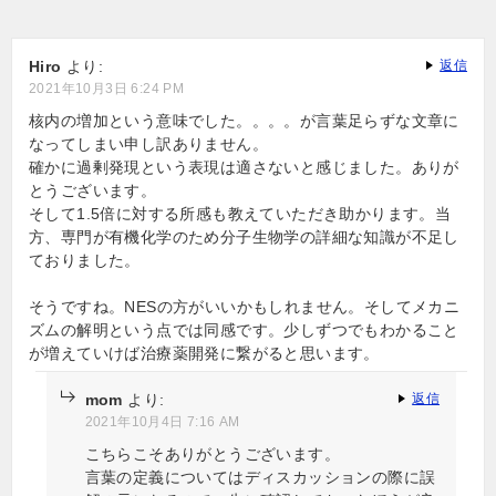
シ
ョ
Hiro
より:
返信
2021年10月3日 6:24 PM
ン
核内の増加という意味でした。。。。が言葉足らずな文章に
なってしまい申し訳ありません。
確かに過剰発現という表現は適さないと感じました。ありが
とうございます。
そして1.5倍に対する所感も教えていただき助かります。当
方、専門が有機化学のため分子生物学の詳細な知識が不足し
ておりました。
そうですね。NESの方がいいかもしれません。そしてメカニ
ズムの解明という点では同感です。少しずつでもわかること
が増えていけば治療薬開発に繋がると思います。
mom
より:
返信
2021年10月4日 7:16 AM
こちらこそありがとうございます。
言葉の定義についてはディスカッションの際に誤