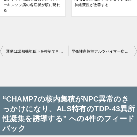
ーキンソン病の各症状が順に現れ
神経変性が改善する
る
運動は認知機能低下を抑制できるー特に血漿中タウが高い人に効果的
早発性家族性アルツハイマー病の原因遺伝子：Upsala APP deletion
投
稿
“CHAMP7の核内集積がNPC異常のき
ナ
っかけになり、ALS特有のTDP-43異所
ビ
性凝集を誘導する” への4件のフィード
ゲ
バック
ー