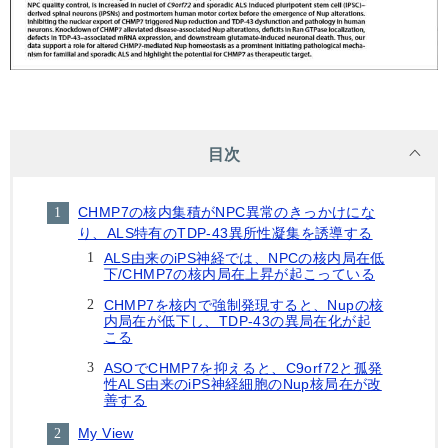
目次
CHMP7の核内集積がNPC異常のきっかけにな
り、ALS特有のTDP-43異所性凝集を誘導する
ALS由来のiPS神経では、NPCの核内局在低
下/CHMP7の核内局在上昇が起こっている
CHMP7を核内で強制発現すると、Nupの核
内局在が低下し、TDP-43の異局在化が起
こる
ASOでCHMP7を抑えると、C9orf72と孤発
性ALS由来のiPS神経細胞のNup核局在が改
善する
My View