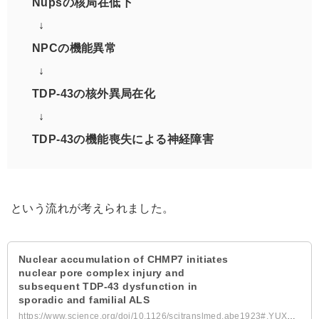
Nupsの核局在低下
↓
NPCの機能異常
↓
TDP-43の核外異局在化
↓
TDP-43の機能喪失による神経障害
という流れが考えられました。
Nuclear accumulation of CHMP7 initiates
nuclear pore complex injury and
subsequent TDP-43 dysfunction in
sporadic and familial ALS
https://www.science.org/doi/10.1126/scitranslmed.abe1923#.YUXHnDM_Aso.twitter