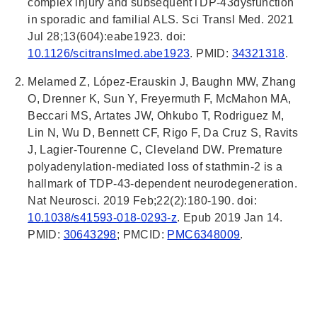
complex injury and subsequentTDP-43dysfunction
in sporadic and familial ALS. Sci Transl Med. 2021
Jul 28;13(604):eabe1923. doi:
10.1126/scitranslmed.abe1923
. PMID:
34321318
.
Melamed Z, López-Erauskin J, Baughn MW, Zhang
O, Drenner K, Sun Y, Freyermuth F, McMahon MA,
Beccari MS, Artates JW, Ohkubo T, Rodriguez M,
Lin N, Wu D, Bennett CF, Rigo F, Da Cruz S, Ravits
J, Lagier-Tourenne C, Cleveland DW. Premature
polyadenylation-mediated loss of stathmin-2 is a
hallmark of TDP-43-dependent neurodegeneration.
Nat Neurosci. 2019 Feb;22(2):180-190. doi:
10.1038/s41593-018-0293-z
. Epub 2019 Jan 14.
PMID:
30643298
; PMCID:
PMC6348009
.