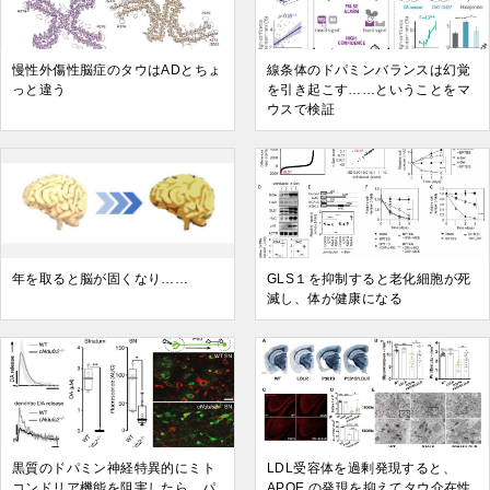
慢性外傷性脳症のタウはADとちょ
線条体のドパミンバランスは幻覚
っと違う
を引き起こす……ということをマ
ウスで検証
年を取ると脳が固くなり……
GLS１を抑制すると老化細胞が死
滅し、体が健康になる
黒質のドパミン神経特異的にミト
LDL受容体を過剰発現すると、
コンドリア機能を阻害したら、パ
APOE の発現を抑えてタウ介在性