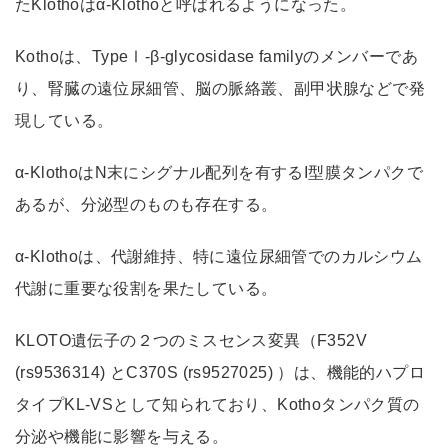
たKlothoはα-Klothoと呼ばれるようになった。
Kothoは、TypeⅠ-β-glycosidase familyのメンバーであ
り、腎臓の遠位尿細管、脳の脈絡叢、副甲状腺などで発
現している。
α-KlothoはN末にシグナル配列を有するI型膜タンパクで
あるが、分泌型のものも存在する。
α-Klothoは、代謝維持、特に遠位尿細管でのカルシウム
代謝に重要な役割を果たしている。
KLOTO遺伝子の２つのミスセンス変異（F352V
(rs9536314) とC370S (rs9527025) ）は、機能的ハプロ
タイプKL-VSとして知られており、Kothoタンパク質の
分泌や機能に影響を与える。