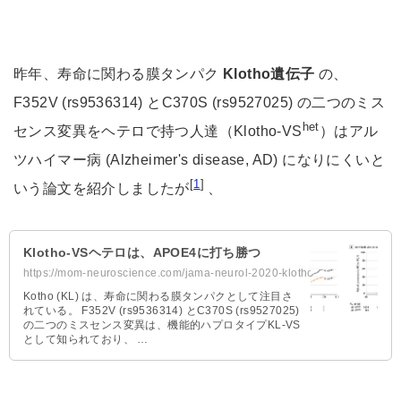
昨年、寿命に関わる膜タンパク
Klotho遺伝子
の、
F352V (rs9536314) とC370S (rs9527025) の二つのミス
het
センス変異をヘテロで持つ人達（Klotho-VS
）はアル
ツハイマー病 (Alzheimer's disease, AD) になりにくいと
[
1
]
いう論文を紹介しましたが
、
Klotho-VSヘテロは、APOE4に打ち勝つ
https://mom-neuroscience.com/jama-neurol-2020-klotho/
Kotho (KL) は、寿命に関わる膜タンパクとして注目さ
れている。 F352V (rs9536314) とC370S (rs9527025)
の二つのミスセンス変異は、機能的ハプロタイプKL-VS
として知られており、 …