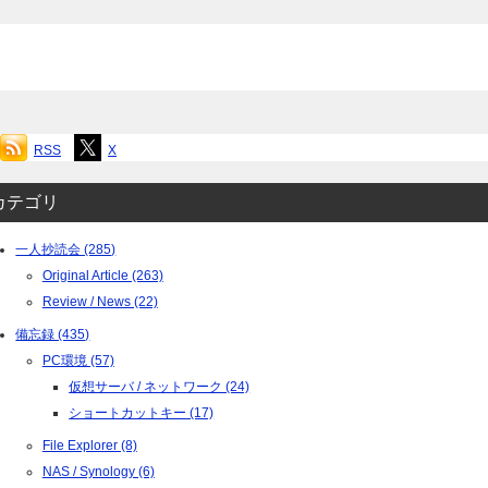
RSS
X
カテゴリ
一人抄読会 (285)
Original Article (263)
Review / News (22)
備忘録 (435)
PC環境 (57)
仮想サーバ / ネットワーク (24)
ショートカットキー (17)
File Explorer (8)
NAS / Synology (6)