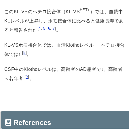
HET+
このKL-VSのヘテロ接合体（KL-VS
）では、血漿中
KLレベルが上昇し、ホモ接合体に比べると健康長寿であ
[
4
,
5
,
6
,
7
]
ると報告された
。
KL-VSホモ接合体では、血清Klothoレベル↓、ヘテロ接合
[
8
]
体では↑
。
CSF中のKlothoレベルは、高齢者のAD患者で↓、高齢者
[
9
]
＜若年者
。
References