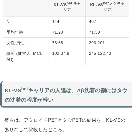
het キャ
het ノンキャ
KL-VS
KL-VS
リア
リア
N
144
407
平均年齢
71.29
71.39
女性:男性
76:68
206:201
診断 (健常人: MCI:
102:34:8
245:122:40
AD)
het
KL-VS
キャリアの人達は、Aβ沈着の割にはタウ
の沈着の程度が軽い
彼らは、アミロイドPETとタウPETの結果を、KL-VSの
ありなしで比較したところ、