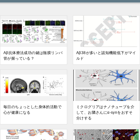
Aβ抗体療法成功の鍵は髄膜リンパ
Aβ38が多いと認知機能低下がマイ
管が握っている？
ルド
毎日のちょっとした身体的活動で
ミクログリアはナノチューブを介
心が健康になる
して、お隣さんにα-synをおすそ
分けする