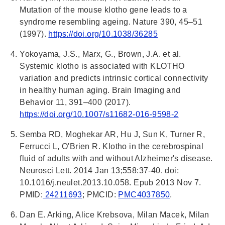
Mutation of the mouse klotho gene leads to a
syndrome resembling ageing. Nature 390, 45–51
(1997).
https://doi.org/10.1038/36285
Yokoyama, J.S., Marx, G., Brown, J.A. et al.
Systemic klotho is associated with KLOTHO
variation and predicts intrinsic cortical connectivity
in healthy human aging. Brain Imaging and
Behavior 11, 391–400 (2017).
https://doi.org/10.1007/s11682-016-9598-2
Semba RD, Moghekar AR, Hu J, Sun K, Turner R,
Ferrucci L, O'Brien R. Klotho in the cerebrospinal
fluid of adults with and without Alzheimer's disease.
Neurosci Lett. 2014 Jan 13;558:37-40. doi:
10.1016/j.neulet.2013.10.058. Epub 2013 Nov 7.
PMID:
24211693
; PMCID:
PMC4037850
.
Dan E. Arking, Alice Krebsova, Milan Macek, Milan