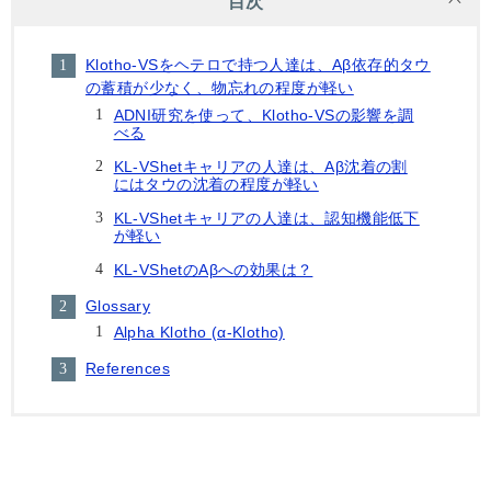
目次
Klotho-VSをヘテロで持つ人達は、Aβ依存的タウ
の蓄積が少なく、物忘れの程度が軽い
ADNI研究を使って、Klotho-VSの影響を調
べる
KL-VShetキャリアの人達は、Aβ沈着の割
にはタウの沈着の程度が軽い
KL-VShetキャリアの人達は、認知機能低下
が軽い
KL-VShetのAβへの効果は？
Glossary
Alpha Klotho (α-Klotho)
References