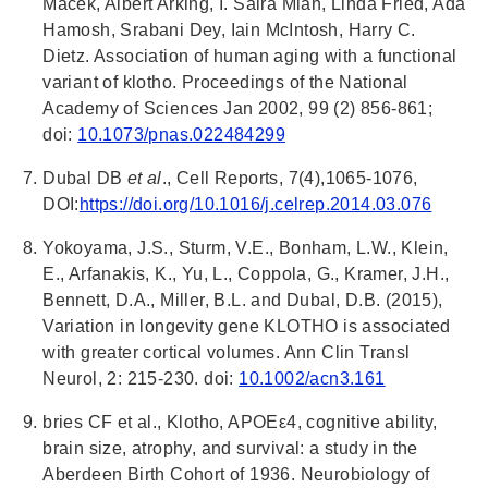
Macek, Albert Arking, I. Saira Mian, Linda Fried, Ada
Hamosh, Srabani Dey, Iain McIntosh, Harry C.
Dietz. Association of human aging with a functional
variant of klotho. Proceedings of the National
Academy of Sciences Jan 2002, 99 (2) 856-861;
doi:
10.1073/pnas.022484299
Dubal DB
et al
., Cell Reports, 7(4),1065-1076,
DOI:
https://doi.org/10.1016/j.celrep.2014.03.076
Yokoyama, J.S., Sturm, V.E., Bonham, L.W., Klein,
E., Arfanakis, K., Yu, L., Coppola, G., Kramer, J.H.,
Bennett, D.A., Miller, B.L. and Dubal, D.B. (2015),
Variation in longevity gene KLOTHO is associated
with greater cortical volumes. Ann Clin Transl
Neurol, 2: 215-230. doi:
10.1002/acn3.161
bries CF et al., Klotho, APOEε4, cognitive ability,
brain size, atrophy, and survival: a study in the
Aberdeen Birth Cohort of 1936. Neurobiology of