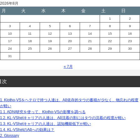
2026年8月
月
火
水
木
金
土
日
1
2
3
4
5
6
7
8
9
10
11
12
13
14
15
16
17
18
19
20
21
22
23
24
25
26
27
28
29
30
31
« 7月
目次
1.
Klotho-VSをヘテロで持つ人達は、Aβ依存的タウの蓄積が少なく、物忘れの程度
が軽い
1.1.
ADNI研究を使って、Klotho-VSの影響を調べる
1.2.
KL-VShetキャリアの人達は、Aβ沈着の割にはタウの沈着の程度が軽い
1.3.
KL-VShetキャリアの人達は、認知機能低下が軽い
1.4.
KL-VShetのAβへの効果は？
2.
Glossary