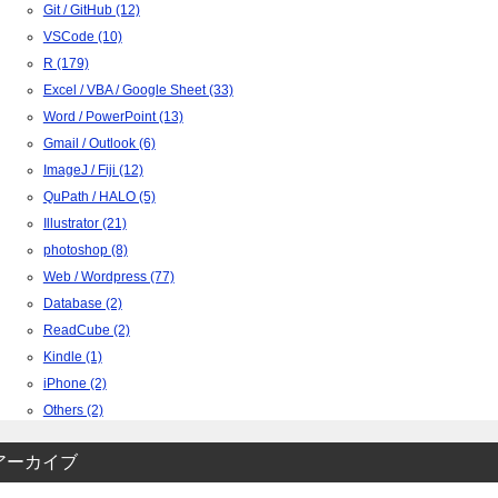
Git / GitHub (12)
VSCode (10)
R (179)
Excel / VBA / Google Sheet (33)
Word / PowerPoint (13)
Gmail / Outlook (6)
ImageJ / Fiji (12)
QuPath / HALO (5)
Illustrator (21)
photoshop (8)
Web / Wordpress (77)
Database (2)
ReadCube (2)
Kindle (1)
iPhone (2)
Others (2)
アーカイブ