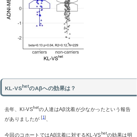
het
KL-VS
のAβへの効果は？
het
去年、Kl-VS
の人達はAβ沈着が少なかったという報告
[
1
]
がありましたが
、
het
今回のコホートではAβ沈着に対するKL-VS
の効果は明