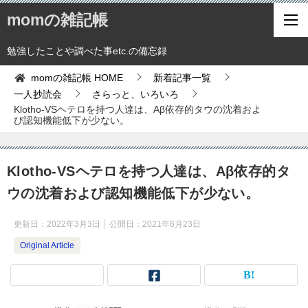
momの雑記帳
勉強したことや調べた事etc.の備忘録
momの雑記帳
HOME
新着記事一覧
一人抄読会
さらっと、いろいろ
Klotho-VSヘテロを持つ人達は、Aβ依存的タウの沈着およ
び認知機能低下が少ない。
Klotho-VSヘテロを持つ人達は、Aβ依存的タ
ウの沈着および認知機能低下が少ない。
更新日：
2022年3月3日
公開日：
2021年6月23日
Original Article