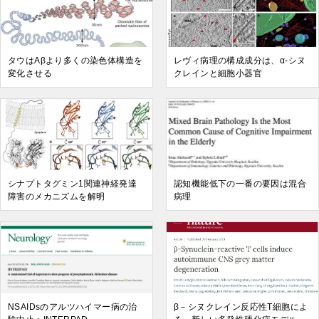
タウはAβより多くの染色体構造を
レヴィ病理の構成成分は、α-シヌ
変化させる
クレインと細胞小器官
シナプトタグミン1関連神経発達
認知機能低下の一番の要因は混合
障害のメカニズムを解明
病理
NSAIDsのアルツハイマー病の治
β－シヌクレイン反応性T細胞によ