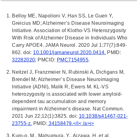
Belloy ME, Napolioni V, Han SS, Le Guen Y,
Greicius MD; Alzheimer’s Disease Neuroimaging
Initiative. Association of Klotho-VS Heterozygosity
With Risk of Alzheimer Disease in Individuals Who
Carry APOE4. JAMA Neurol. 2020 Jul 1;77(7):849-
862. doi:
10.1001/jamaneurol.2020.0414.
PMID:
32282020
; PMCID:
PMC7154955
.
Neitzel J, Franzmeier N, Rubinski A, Dichgans M,
Brendel M; Alzheimer’s Disease Neuroimaging
Initiative (ADNI), Malik R, Ewers M. KL-VS
heterozygosity is associated with lower amyloid-
dependent tau accumulation and memory
impairment in Alzheimer's disease. Nat Commun.
2021 Jun 22;12(1):3825. doi:
10.1038/s41467-021-
23755-z.
PMID:
34158479.</l< /a>i>
Kuro-o, M., Matsumura, Y., Aizawa, H. et al.