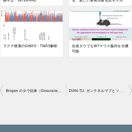
験中止：INTERPAD
る、新しい多発性硬化症モデル
ラクナ梗塞のGWAS・TWAS解析
合成タウでもWTマウス脳内を伝播
可能
Biogen のタウ抗体（Gosuranemab）の治験結果は「効果なし」
DIAN-TU: ガンテネルマブとソラネズマブの臨床試験の結果
投