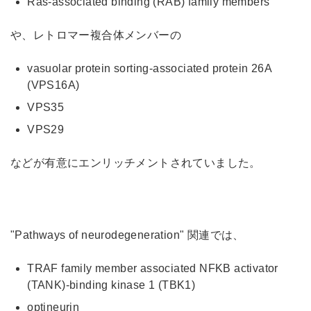
Ras-associated binding (RAB) family members
や、レトロマー複合体メンバーの
vasuolar protein sorting-associated protein 26A
(VPS16A)
VPS35
VPS29
などが有意にエンリッチメントされていました。
"Pathways of neurodegeneration" 関連では、
TRAF family member associated NFKB activator
(TANK)-binding kinase 1 (TBK1)
optineurin