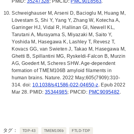
PMID:
35247328
; PMCID:
PMC9018563
.
Schweighauser M, Arseni D, Bacioglu M, Huang M,
Lövestam S, Shi Y, Yang Y, Zhang W, Kotecha A,
Garringer HJ, Vidal R, Hallinan GI, Newell KL,
Tarutani A, Murayama S, Miyazaki M, Saito Y,
Yoshida M, Hasegawa K, Lashley T, Revesz T,
Kovacs GG, van Swieten J, Takao M, Hasegawa M,
Ghetti B, Spillantini MG, Ryskeldi-Falcon B, Murzin
AG, Goedert M, Scheres SHW. Age-dependent
formation of TMEM106B amyloid filaments in
human brains. Nature. 2022 May;605(7909):310-
314. doi:
10.1038/s41586-022-04650-z
. Epub 2022
Mar 28. PMID:
35344985
; PMCID:
PMC9095482
.
タグ
TDP-43
TMEM106b
FTLD-TDP