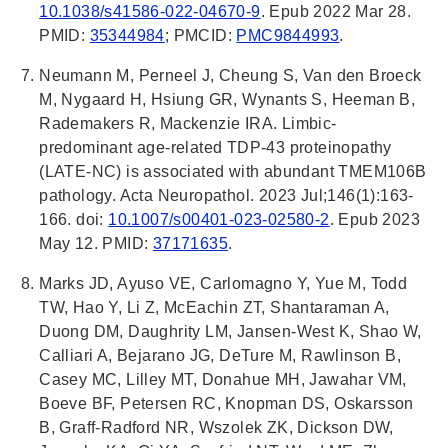
10.1038/s41586-022-04670-9
. Epub 2022 Mar 28.
PMID:
35344984
; PMCID:
PMC9844993
.
Neumann M, Perneel J, Cheung S, Van den Broeck
M, Nygaard H, Hsiung GR, Wynants S, Heeman B,
Rademakers R, Mackenzie IRA. Limbic-
predominant age-related TDP-43 proteinopathy
(LATE-NC) is associated with abundant TMEM106B
pathology. Acta Neuropathol. 2023 Jul;146(1):163-
166. doi:
10.1007/s00401-023-02580-2
. Epub 2023
May 12. PMID:
37171635
.
Marks JD, Ayuso VE, Carlomagno Y, Yue M, Todd
TW, Hao Y, Li Z, McEachin ZT, Shantaraman A,
Duong DM, Daughrity LM, Jansen-West K, Shao W,
Calliari A, Bejarano JG, DeTure M, Rawlinson B,
Casey MC, Lilley MT, Donahue MH, Jawahar VM,
Boeve BF, Petersen RC, Knopman DS, Oskarsson
B, Graff-Radford NR, Wszolek ZK, Dickson DW,