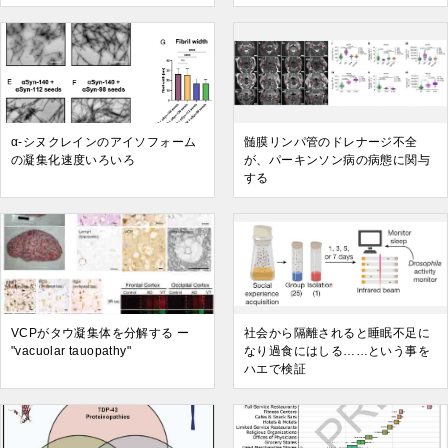
α-シヌクレインのアイソフォーム
髄膜リンパ管のドレナージ不全
の凝集化速度いろいろ
が、パーキンソン病の病態に関与
する
VCPがタウ凝集体を分解する ー
社会から隔離されると睡眠不足に
"vacuolar tauopathy"
なり過食にはしる……という事を
ハエで検証