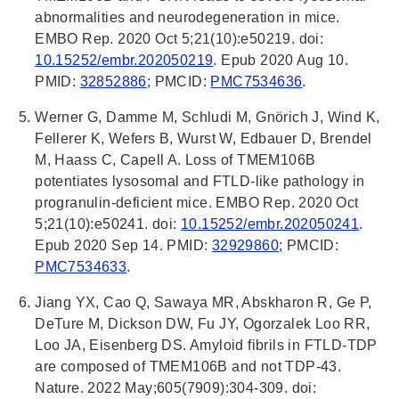
abnormalities and neurodegeneration in mice.
EMBO Rep. 2020 Oct 5;21(10):e50219. doi:
10.15252/embr.202050219
. Epub 2020 Aug 10.
PMID:
32852886
; PMCID:
PMC7534636
.
Werner G, Damme M, Schludi M, Gnörich J, Wind K,
Fellerer K, Wefers B, Wurst W, Edbauer D, Brendel
M, Haass C, Capell A. Loss of TMEM106B
potentiates lysosomal and FTLD-like pathology in
progranulin-deficient mice. EMBO Rep. 2020 Oct
5;21(10):e50241. doi:
10.15252/embr.202050241
.
Epub 2020 Sep 14. PMID:
32929860
; PMCID:
PMC7534633
.
Jiang YX, Cao Q, Sawaya MR, Abskharon R, Ge P,
DeTure M, Dickson DW, Fu JY, Ogorzalek Loo RR,
Loo JA, Eisenberg DS. Amyloid fibrils in FTLD-TDP
are composed of TMEM106B and not TDP-43.
Nature. 2022 May;605(7909):304-309. doi: