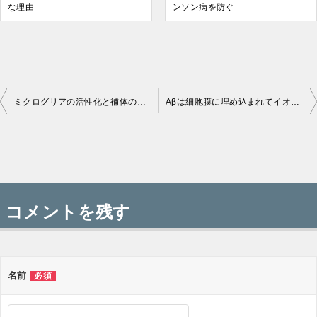
な理由
ンソン病を防ぐ
ミクログリアの活性化と補体の抑制でアルツハイマー病を治療
Aβは細胞膜に埋め込まれてイオンチャネルの働きをし、細胞のホメオスタシスを乱す
投
稿
コメントを残す
ナ
ビ
ゲ
名前
必須
ー