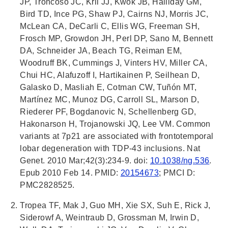
JP, Troncoso JC, Kril JJ, Kwok JB, Halliday GM,
Bird TD, Ince PG, Shaw PJ, Cairns NJ, Morris JC,
McLean CA, DeCarli C, Ellis WG, Freeman SH,
Frosch MP, Growdon JH, Perl DP, Sano M, Bennett
DA, Schneider JA, Beach TG, Reiman EM,
Woodruff BK, Cummings J, Vinters HV, Miller CA,
Chui HC, Alafuzoff I, Hartikainen P, Seilhean D,
Galasko D, Masliah E, Cotman CW, Tuñón MT,
Martínez MC, Munoz DG, Carroll SL, Marson D,
Riederer PF, Bogdanovic N, Schellenberg GD,
Hakonarson H, Trojanowski JQ, Lee VM. Common
variants at 7p21 are associated with frontotemporal
lobar degeneration with TDP-43 inclusions. Nat
Genet. 2010 Mar;42(3):234-9. doi:
10.1038/ng.536
.
Epub 2010 Feb 14. PMID:
20154673
; PMCI D:
PMC2828525.
Tropea TF, Mak J, Guo MH, Xie SX, Suh E, Rick J,
Siderowf A, Weintraub D, Grossman M, Irwin D,