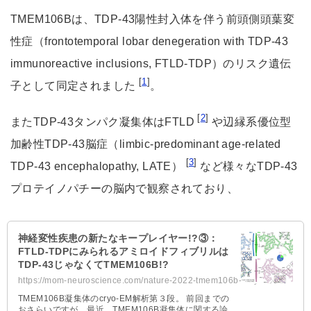
TMEM106Bは、TDP-43陽性封入体を伴う前頭側頭葉変
性症（frontotemporal lobar denegeration with TDP-43
immunoreactive inclusions, FTLD-TDP）のリスク遺伝
[
1
]
子として同定されました
。
[
2
]
またTDP-43タンパク凝集体はFTLD
や辺縁系優位型
加齢性TDP-43脳症（limbic-predominant age-related
[
3
]
TDP-43 encephalopathy, LATE）
など様々なTDP-43
プロテイノパチーの脳内で観察されており、
神経変性疾患の新たなキープレイヤー!?③：
FTLD-TDPにみられるアミロイドフィブリルは
TDP-43じゃなくてTMEM106B!?
https://mom-neuroscience.com/nature-2022-tmem106b-amyloid-fibril/
TMEM106B凝集体のcryo-EM解析第３段。 前回までの
おさらいですが、最近、TMEM106B凝集体に関する論