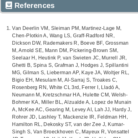
References
Van Deerlin VM, Sleiman PM, Martinez-Lage M,
Chen-Plotkin A, Wang LS, Graff-Radford NR,
Dickson DW, Rademakers R, Boeve BF, Grossman
M, Arnold SE, Mann DM, Pickering-Brown SM,
Seelaar H, Heutink P, van Swieten JC, Murrell JR,
Ghetti B, Spina S, Grafman J, Hodges J, Spillantini
MG, Gilman S, Lieberman AP, Kaye JA, Woltjer RL,
Bigio EH, Mesulam M, Al-Sarraj S, Troakes C,
Rosenberg RN, White CL 3rd, Ferrer I, Lladó A,
Neumann M, Kretzschmar HA, Hulette CM, Welsh-
Bohmer KA, Miller BL, Alzualde A, Lopez de Munain
A, McKee AC, Gearing M, Levey AI, Lah JJ, Hardy J,
Rohrer JD, Lashley T, Mackenzie IR, Feldman HH,
Hamilton RL, Dekosky ST, van der Zee J, Kumar-
Singh S, Van Broeckhoven C, Mayeux R, Vonsattel