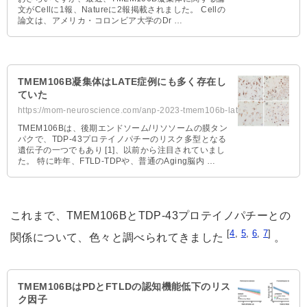
文がCellに1報、Natureに2報掲載されました。 Cellの
論文は、アメリカ・コロンビア大学のDr …
TMEM106B凝集体はLATE症例にも多く存在し
ていた
https://mom-neuroscience.com/anp-2023-tmem106b-late/
TMEM106Bは、後期エンドソーム/リソソームの膜タン
パクで、TDP-43プロテイノパチーのリスク多型となる
遺伝子の一つでもあり [1]、以前から注目されていまし
た。 特に昨年、FTLD-TDPや、普通のAging脳内 …
これまで、TMEM106BとTDP-43プロテイノパチーとの
[
4
,
5
,
6
,
7
]
関係について、色々と調べられてきました
。
TMEM106BはPDとFTLDの認知機能低下のリス
ク因子