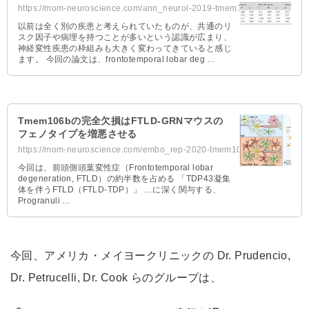
https://mom-neuroscience.com/ann_neurol-2019-tmem106b/
以前は全く別の疾患と考えられていたものが、共通のリ
スク因子や病理を持つことが多いという認識が広まり、
神経変性疾患の枠組みも大きく変わってきていると感じ
ます。 今回の論文は、frontotemporal lobar deg …
Tmem106bの完全欠損はFTLD-GRNマウスの
フェノタイプを増悪させる
https://mom-neuroscience.com/embo_rep-2020-tmem106b-ftld-grn/
今回は、前頭側頭葉変性症（Frontotemporal lobar
degeneration, FTLD）の約半数を占める 「TDP43凝集
体を伴うFTLD（FTLD-TDP）」 …に深く関与する、
Progranuli …
今回、アメリカ・メイヨークリニックの Dr. Prudencio,
Dr. Petrucelli, Dr. Cook らのグループは、