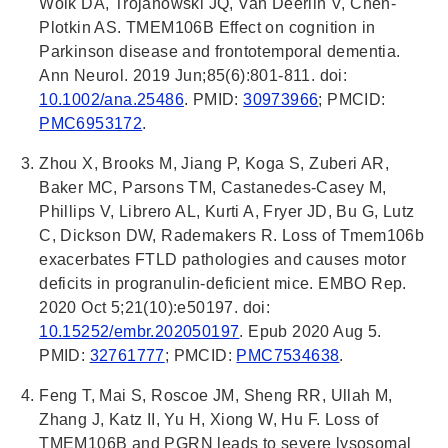
Wolk DA, Trojanowski JQ, Van Deerlin V, Chen-
Plotkin AS. TMEM106B Effect on cognition in
Parkinson disease and frontotemporal dementia.
Ann Neurol. 2019 Jun;85(6):801-811. doi:
10.1002/ana.25486
. PMID:
30973966
; PMCID:
PMC6953172
.
Zhou X, Brooks M, Jiang P, Koga S, Zuberi AR,
Baker MC, Parsons TM, Castanedes-Casey M,
Phillips V, Librero AL, Kurti A, Fryer JD, Bu G, Lutz
C, Dickson DW, Rademakers R. Loss of Tmem106b
exacerbates FTLD pathologies and causes motor
deficits in progranulin-deficient mice. EMBO Rep.
2020 Oct 5;21(10):e50197. doi:
10.15252/embr.202050197
. Epub 2020 Aug 5.
PMID:
32761777
; PMCID:
PMC7534638
.
Feng T, Mai S, Roscoe JM, Sheng RR, Ullah M,
Zhang J, Katz II, Yu H, Xiong W, Hu F. Loss of
TMEM106B and PGRN leads to severe lysosomal