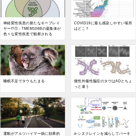
神経変性疾患の新たなキープレイ
COVID19に最も感染しやすい場所
ヤー!?①：TMEM106Bの凝集体が
はどこ？
色々な変性疾患で観察される
睡眠不足でタウもたまる
慢性外傷性脳症のタウはADとちょ
っと違う
運動がアルツハイマー病に効果的
α-シヌクレインを減らしてパーキ