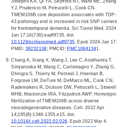
Josephs KA, Qi YA, Seyfried NT, Ward ME, Zhang
YJ, Prudencio M, Petrucelli L, Cook CN.
TMEM106B core deposition associates with TDP-
43 pathology and is increased in risk SNP carriers
for frontotemporal dementia. Sci Transl Med. 2024
Jan 17;16(730):eadf9735. doi:
10.1126/scitranslmed.adf9735
. Epub 2024 Jan 17.
PMID:
38232138
; PMCID:
PMC1084134
1.
Chang A, Xiang X, Wang J, Lee C, Arakhamia T,
Simjanoska M, Wang C, Carlomagno Y, Zhang G,
Dhingra S, Thierry M, Perneel J, Heeman B,
Forgrave LM, DeTure M, DeMarco ML, Cook CN,
Rademakers R, Dickson DW, Petrucelli L, Stowell
MHB, Mackenzie IRA, Fitzpatrick AWP. Homotypic
fibrillization of TMEM106B across diverse
neurodegenerative diseases. Cell. 2022 Apr
14;185(8):1346-1355.e15. doi:
10.1016/j.cell.2022.02.026
. Epub 2022 Mar 4.