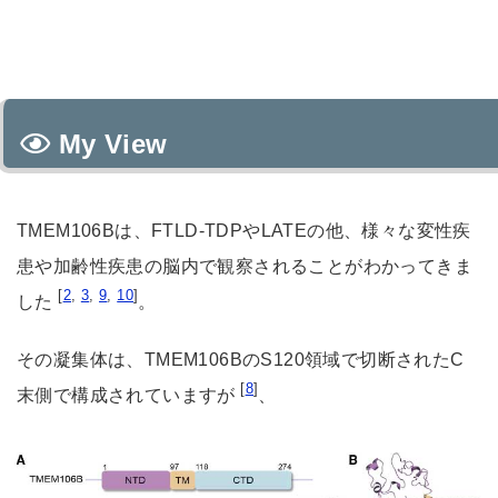
My View
TMEM106Bは、FTLD-TDPやLATEの他、様々な変性疾
患や加齢性疾患の脳内で観察されることがわかってきま
[
2
,
3
,
9
,
10
]
した
。
その凝集体は、TMEM106BのS120領域で切断されたC
[
8
]
末側で構成されていますが
、