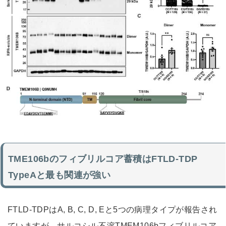
TME106bのフィブリルコア蓄積はFTLD-TDP
TypeAと最も関連が強い
FTLD-TDPはA, B, C, D, Eと5つの病理タイプが報告され
ていますが、サルコシル不溶TMEM106bフィブリルコア