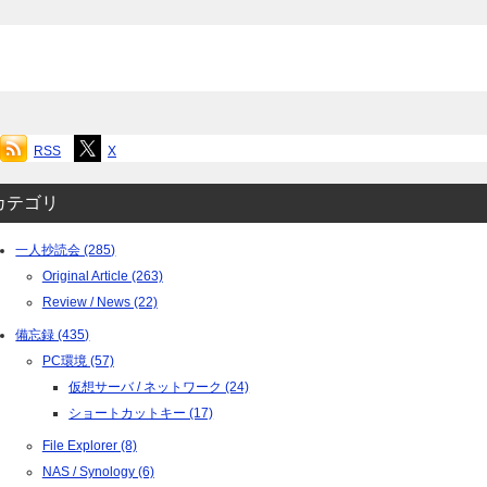
投
稿
ナ
RSS
X
ビ
ゲ
カテゴリ
ー
一人抄読会 (285)
シ
Original Article (263)
ョ
Review / News (22)
ン
備忘録 (435)
PC環境 (57)
仮想サーバ / ネットワーク (24)
ショートカットキー (17)
File Explorer (8)
NAS / Synology (6)