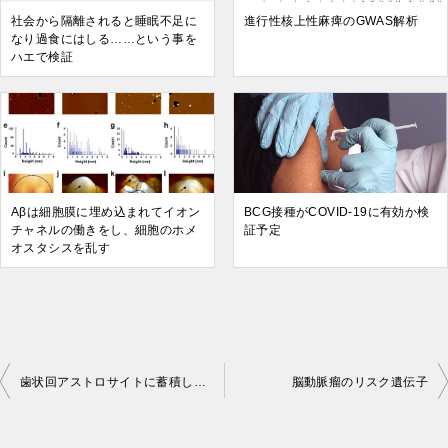
社会から隔離されると睡眠不足に
進行性核上性麻痺のGWAS解析
なり過食にはしる……という事を
ハエで検証
Aβは細胞膜に埋め込まれてイオン
BCG接種がCOVID-19に有効か検
チャネルの働きをし、細胞のホメ
証予定
オスタシスを乱す
歯状回アストロサイトに蓄積したタウの、ニューロンへの影響
脳動脈瘤のリスク遺伝子