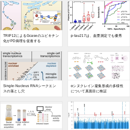
TRIP12によるGcaseのユビキチン
p-tau217は、血漿測定でも優秀
化がPD病理を促進する
Single-Nucleus RNAシークエン
αシヌクレイン凝集形成の多様性
スの落とし穴
について真面目に検証