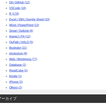
Git / GitHub (12)
VSCode (10)
R (179)
Excel / VBA / Google Sheet (33)
Word / PowerPoint (13)
Gmail / Outlook (6)
ImageJ / Fiji (12)
QuPath / HALO (5)
Illustrator (21)
photoshop (8)
Web / Wordpress (77)
Database (2)
ReadCube (2)
Kindle (1)
iPhone (2)
Others (2)
アーカイブ