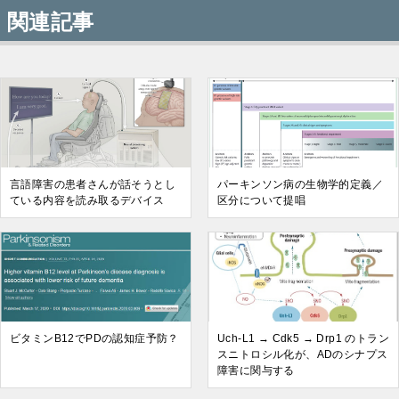
関連記事
言語障害の患者さんが話そうとし
パーキンソン病の生物学的定義／
ている内容を読み取るデバイス
区分について提唱
ビタミンB12でPDの認知症予防？
Uch-L1 → Cdk5 → Drp1 のトラン
スニトロシル化が、ADのシナプス
障害に関与する