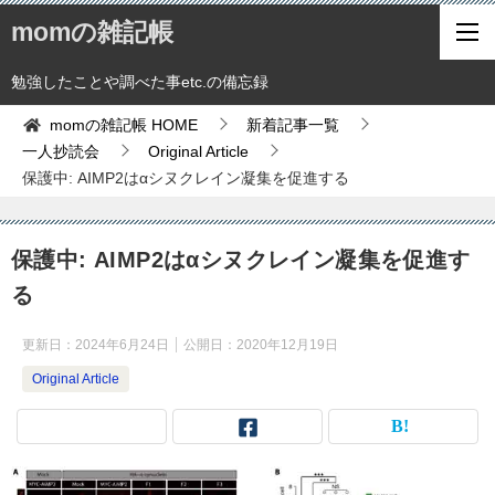
momの雑記帳
勉強したことや調べた事etc.の備忘録
momの雑記帳
HOME
新着記事一覧
一人抄読会
Original Article
保護中: AIMP2はαシヌクレイン凝集を促進する
保護中: AIMP2はαシヌクレイン凝集を促進す
る
更新日：
2024年6月24日
公開日：
2020年12月19日
Original Article