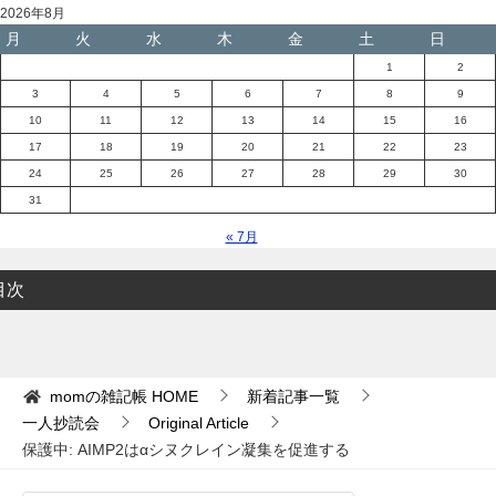
2026年8月
月
火
水
木
金
土
日
1
2
3
4
5
6
7
8
9
10
11
12
13
14
15
16
17
18
19
20
21
22
23
24
25
26
27
28
29
30
31
« 7月
目次
momの雑記帳
HOME
新着記事一覧
一人抄読会
Original Article
保護中: AIMP2はαシヌクレイン凝集を促進する