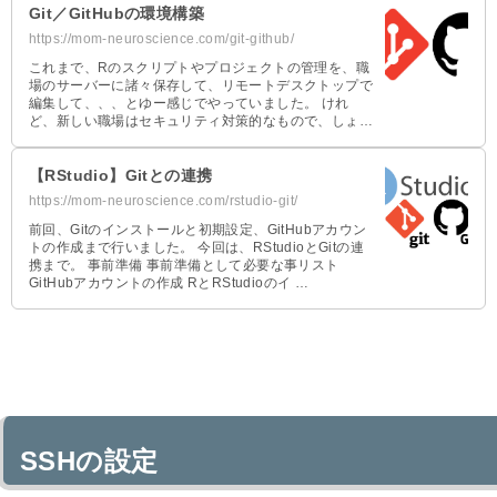
Git／GitHubの環境構築
https://mom-neuroscience.com/git-github/
これまで、Rのスクリプトやプロジェクトの管理を、職
場のサーバーに諸々保存して、リモートデスクトップで
編集して、、、とゆー感じでやっていました。 けれ
ど、新しい職場はセキュリティ対策的なもので、しょっ
ちゅうネットワークがリ …
【RStudio】Gitとの連携
https://mom-neuroscience.com/rstudio-git/
前回、Gitのインストールと初期設定、GitHubアカウン
トの作成まで行いました。 今回は、RStudioとGitの連
携まで。 事前準備 事前準備として必要な事リスト
GitHubアカウントの作成 RとRStudioのイ …
SSHの設定