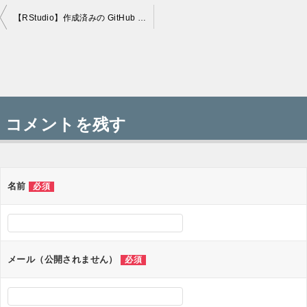
【RStudio】作成済みの GitHub リポジトリを URL 経由で RStudio に Clone する
投
稿
コメントを残す
ナ
ビ
ゲ
名前
必須
ー
シ
ョ
メール（公開されません）
必須
ン