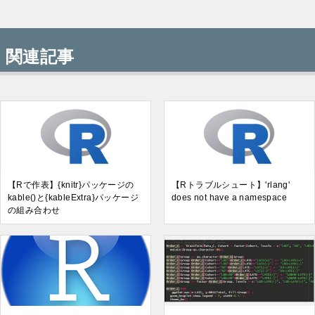
関連記事
【Rで作表】{knitr}パッケージの
【Rトラブルシュート】'rlang'
kable()と{kableExtra}パッケージ
does not have a namespace
の組み合わせ