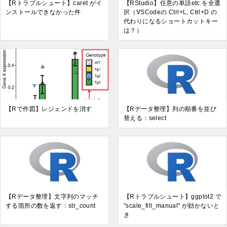
【Rトラブルシュート】caret がイ
【RStudio】任意の単語etc.を全選
ンストールできなかった件
択（VSCodeの Ctrl+L, Ctrl+D の
代わりになるショートカットキー
は？）
【Rで作図】レジェンドを消す
【Rデータ整理】列の順番を並び
替える：select
【Rデータ整理】文字列のマッチ
【Rトラブルシュート】ggplot2 で
する箇所の数を返す：str_count
"scale_fill_manual" が効かないと
き