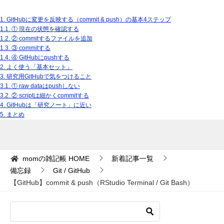
1.
GitHubに変更を反映する（commit & push）の基本4ステップ
1.1.
① 現在の状態を確認する
1.2.
② commitするファイルを追加
1.3.
③ commitする
1.4.
④ GitHubにpushする
2.
よく使う「基本セット」
3.
研究用GitHubで気をつけること
3.1.
① raw dataはpushしない
3.2.
② scriptは細かくcommitする
4.
GitHubは「研究ノート」に近い
5.
まとめ
momの雑記帳
HOME
新着記事一覧
備忘録
Git / GitHub
【GitHub】commit & push（RStudio Terminal / Git Bash）