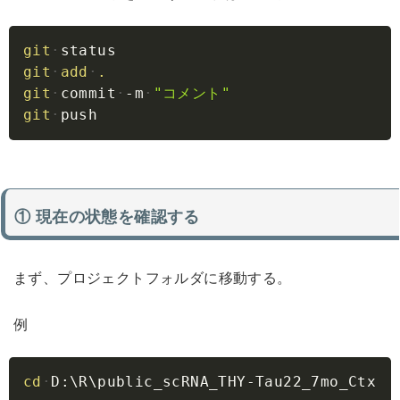
Copy
git
status
git
add
.
git
commit
-m
"コメント"
git
push
① 現在の状態を確認する
まず、プロジェクトフォルダに移動する。
例
Copy
cd
D:
\
R
\
public_scRNA_THY-Tau22_7mo_Ctx