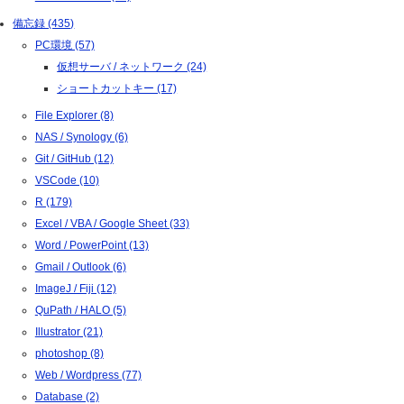
備忘録 (435)
PC環境 (57)
仮想サーバ / ネットワーク (24)
ショートカットキー (17)
File Explorer (8)
NAS / Synology (6)
Git / GitHub (12)
VSCode (10)
R (179)
Excel / VBA / Google Sheet (33)
Word / PowerPoint (13)
Gmail / Outlook (6)
ImageJ / Fiji (12)
QuPath / HALO (5)
Illustrator (21)
photoshop (8)
Web / Wordpress (77)
Database (2)