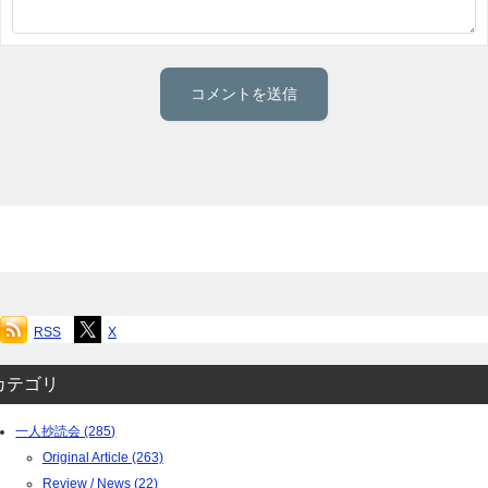
RSS
X
カテゴリ
一人抄読会 (285)
Original Article (263)
Review / News (22)