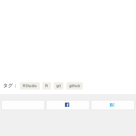
タグ
RStudio
R
git
github