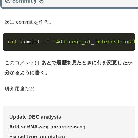
③ commitする
次に commit を作る。
Copy
git
commit
-m
"Add
gene_of_interest
anal
このコメントは
あとで履歴を見たときに何を変更したか
分かるように書く。
研究用途だと
Update DEG analysis

Add scRNA-seq preprocessing

Fix celltype annotation