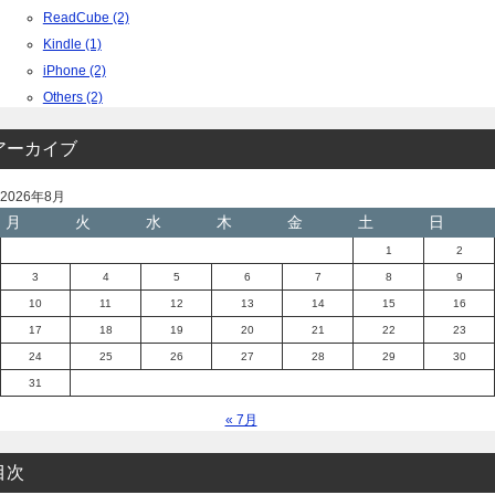
ReadCube (2)
Kindle (1)
iPhone (2)
Others (2)
アーカイブ
2026年8月
月
火
水
木
金
土
日
1
2
3
4
5
6
7
8
9
10
11
12
13
14
15
16
17
18
19
20
21
22
23
24
25
26
27
28
29
30
31
« 7月
目次