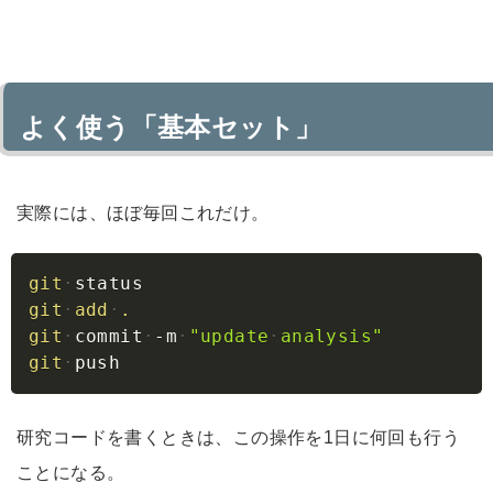
よく使う「基本セット」
実際には、ほぼ毎回これだけ。
Copy
git
status
git
add
.
git
commit
-m
"update
analysis"
git
push
研究コードを書くときは、この操作を1日に何回も行う
ことになる。