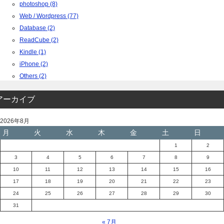
photoshop (8)
Web / Wordpress (77)
Database (2)
ReadCube (2)
Kindle (1)
iPhone (2)
Others (2)
アーカイブ
2026年8月
月
火
水
木
金
土
日
1
2
3
4
5
6
7
8
9
10
11
12
13
14
15
16
17
18
19
20
21
22
23
24
25
26
27
28
29
30
31
« 7月