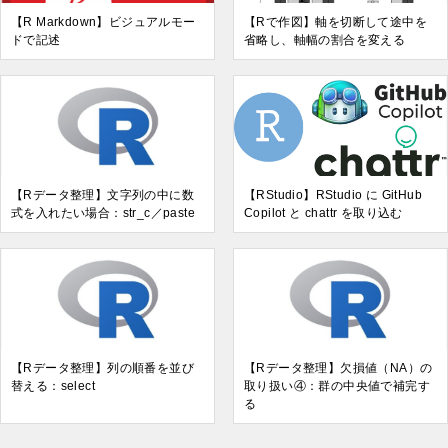
【R Markdown】ビジュアルモー
【Rで作図】軸を切断して途中を
ドで記述
省略し、軸幅の割合を変える
【Rデータ整理】文字列の中に数
【RStudio】RStudio に GitHub
式を入れたい場合：str_c／paste
Copilot と chattr を取り込む
【Rデータ整理】列の順番を並び
【Rデータ整理】欠損値（NA）の
替える：select
取り扱い④：群の中央値で補完す
る