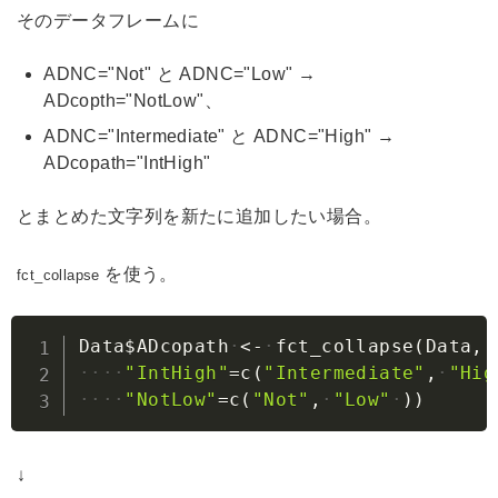
そのデータフレームに
ADNC="Not" と ADNC="Low" →
ADcopth="NotLow"、
ADNC="Intermediate" と ADNC="High" →
ADcopath="IntHigh"
とまとめた文字列を新たに追加したい場合。
を使う。
fct_collapse
Copy
Data
$
ADcopath
<-
fct_collapse
(
Data
,
"IntHigh"
=
c
(
"Intermediate"
,
"Hig
"NotLow"
=
c
(
"Not"
,
"Low"
)
)
↓