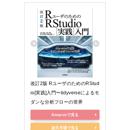
改訂2版 RユーザのためのRStud
io[実践]入門〜tidyverseによるモ
ダンな分析フローの世界
Amazonで見る
楽天市場で見る