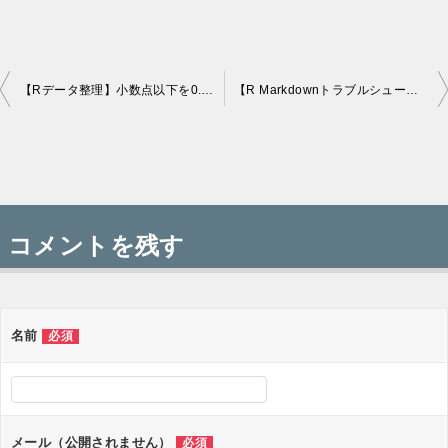
【Rデータ整理】小数点以下を0.00とかに揃えたい場合
【R Markdownトラブルシュート】Run All Chunks Above が使えなくなった件
投
稿
コメントを残す
ナ
ビ
ゲ
名前
必須
ー
シ
ョ
メール（公開されません）
必須