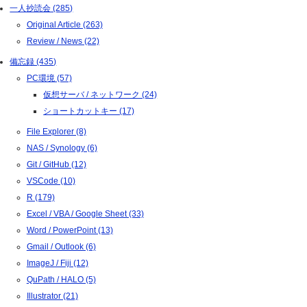
一人抄読会 (285)
Original Article (263)
Review / News (22)
備忘録 (435)
PC環境 (57)
仮想サーバ / ネットワーク (24)
ショートカットキー (17)
File Explorer (8)
NAS / Synology (6)
Git / GitHub (12)
VSCode (10)
R (179)
Excel / VBA / Google Sheet (33)
Word / PowerPoint (13)
Gmail / Outlook (6)
ImageJ / Fiji (12)
QuPath / HALO (5)
Illustrator (21)