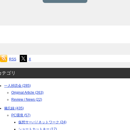
RSS
X
カテゴリ
一人抄読会 (285)
Original Article (263)
Review / News (22)
備忘録 (435)
PC環境 (57)
仮想サーバ / ネットワーク (24)
ショートカットキー (17)