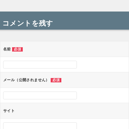
投
稿
コメントを残す
ナ
ビ
ゲ
名前
必須
ー
シ
ョ
メール（公開されません）
必須
ン
サイト