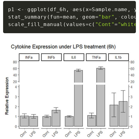
Copy
p1
<-
ggplot
(
df_6h
,
aes
(
x
=
Sample.name
,
y
stat_summary
(
fun
=
mean
,
geom
=
"bar"
,
colou
scale_fill_manual
(
values
=
c
(
"Cont"
=
"white