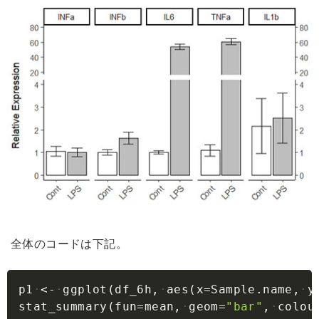
全体のコードは下記。
Copy
p1
<-
ggplot
(
df_6h
,
aes
(
x
=
Sample.name
,
y
stat_summary
(
fun
=
mean
,
geom
=
"bar"
,
colou