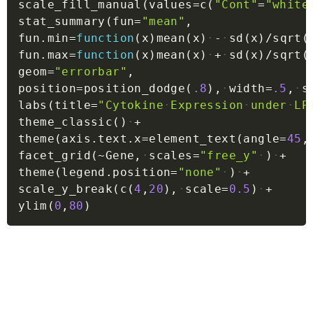
scale_fill_manual
(
values
=
c
(
"Cont"
=
"white
stat_summary
(
fun
=
"mean"
,
fun.min
=
function
(
x
)
mean
(
x
)
-
sd
(
x
)
/
sqrt
(
fun.max
=
function
(
x
)
mean
(
x
)
+
sd
(
x
)
/
sqrt
(
geom
=
"errorbar"
,
position
=
position_dodge
(
.8
)
,
width
=
.5
,
s
labs
(
title
=
"Cytokine
Expression
under
LP
theme_classic
(
)
+
theme
(
axis.text.x
=
element_text
(
angle
=
45
,
facet_grid
(
~
Gene
,
scales
=
"free_y"
)
+
theme
(
legend.position
=
"none"
)
+
scale_y_break
(
c
(
4
,
20
)
,
scale
=
0.5
)
+
ylim
(
0
,
80
)