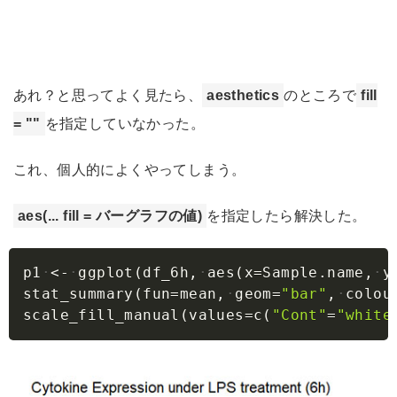
あれ？と思ってよく見たら、
aesthetics
のところで
fill
= ""
を指定していなかった。
これ、個人的によくやってしまう。
aes(... fill = バーグラフの値)
を指定したら解決した。
Copy
p1
<-
ggplot
(
df_6h
,
aes
(
x
=
Sample.name
,
y
stat_summary
(
fun
=
mean
,
geom
=
"bar"
,
colou
scale_fill_manual
(
values
=
c
(
"Cont"
=
"white