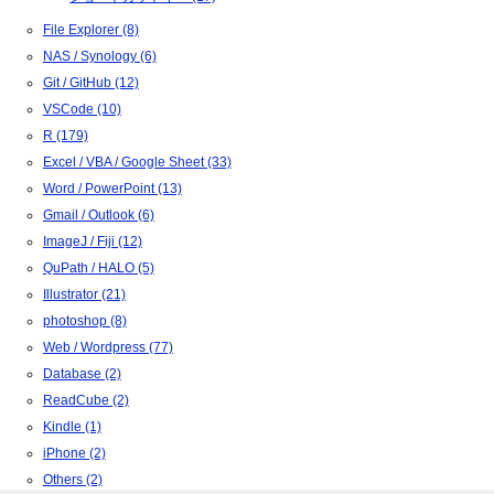
File Explorer (8)
NAS / Synology (6)
Git / GitHub (12)
VSCode (10)
R (179)
Excel / VBA / Google Sheet (33)
Word / PowerPoint (13)
Gmail / Outlook (6)
ImageJ / Fiji (12)
QuPath / HALO (5)
Illustrator (21)
photoshop (8)
Web / Wordpress (77)
Database (2)
ReadCube (2)
Kindle (1)
iPhone (2)
Others (2)