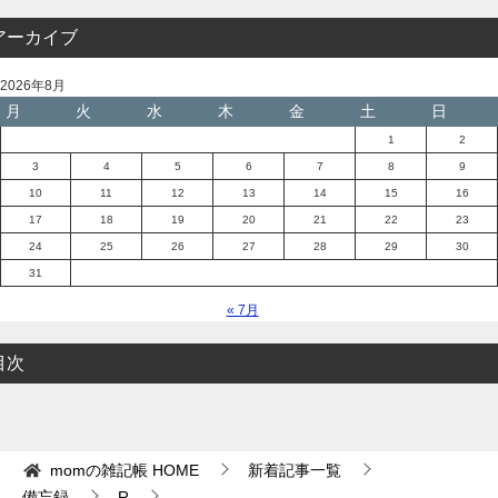
アーカイブ
2026年8月
月
火
水
木
金
土
日
1
2
3
4
5
6
7
8
9
10
11
12
13
14
15
16
17
18
19
20
21
22
23
24
25
26
27
28
29
30
31
« 7月
目次
momの雑記帳
HOME
新着記事一覧
備忘録
R