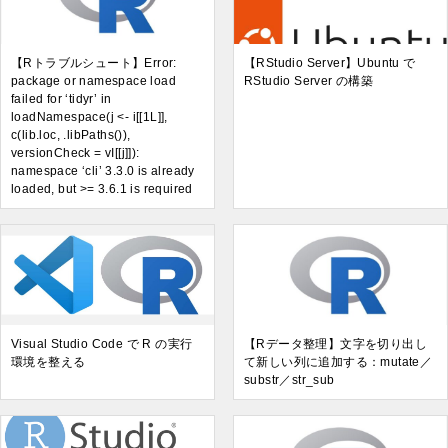
【Rトラブルシュート】Error:
【RStudio Server】Ubuntu で
package or namespace load
RStudio Server の構築
failed for ‘tidyr’ in
loadNamespace(j <- i[[1L]],
c(lib.loc, .libPaths()),
versionCheck = vI[[j]]):
namespace ‘cli’ 3.3.0 is already
loaded, but >= 3.6.1 is required
Visual Studio Code で R の実行
【Rデータ整理】文字を切り出し
環境を整える
て新しい列に追加する：mutate／
substr／str_sub