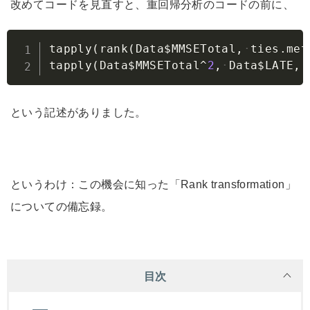
改めてコードを見直すと、重回帰分析のコードの前に、
Copy
tapply
(
rank
(
Data
$
MMSETotal
,
ties.met
tapply
(
Data
$
MMSETotal
^
2
,
Data
$
LATE
,
という記述がありました。
というわけ：この機会に知った「Rank transformation」
についての備忘録。
目次