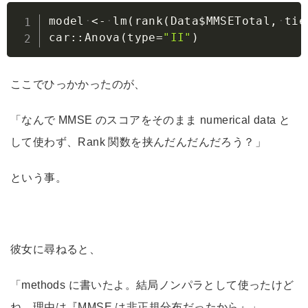
Copy
model
<-
lm
(
rank
(
Data
$
MMSETotal
,
tie
car
::
Anova
(
type
=
"II"
)
ここでひっかかったのが、
「なんで MMSE のスコアをそのまま numerical data と
して使わず、Rank 関数を挟んだんだんだろう？」
という事。
彼女に尋ねると、
「methods に書いたよ。結局ノンパラとして使ったけど
ね。理由は『MMSE は非正規分布だったから』」