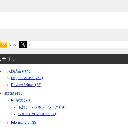
RSS
X
カテゴリ
一人抄読会 (285)
Original Article (263)
Review / News (22)
備忘録 (435)
PC環境 (57)
仮想サーバ / ネットワーク (24)
ショートカットキー (17)
File Explorer (8)