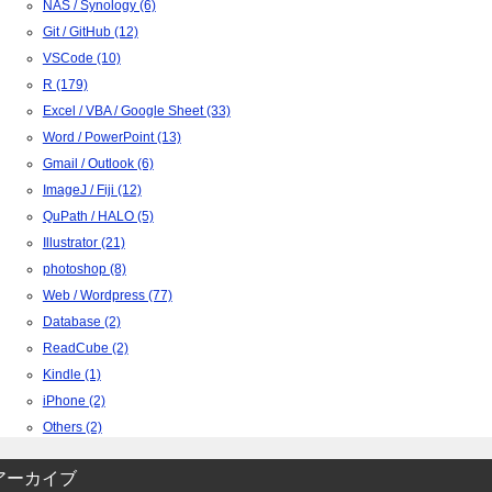
NAS / Synology (6)
Git / GitHub (12)
VSCode (10)
R (179)
Excel / VBA / Google Sheet (33)
Word / PowerPoint (13)
Gmail / Outlook (6)
ImageJ / Fiji (12)
QuPath / HALO (5)
Illustrator (21)
photoshop (8)
Web / Wordpress (77)
Database (2)
ReadCube (2)
Kindle (1)
iPhone (2)
Others (2)
アーカイブ