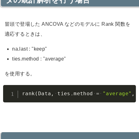
冒頭で登場した ANCOVA などのモデルに Rank 関数を
適応するときは、
na.last : "keep"
ties.method : "average"
を使用する。
Copy
rank
(
Data
,
ties.method
=
"average"
,