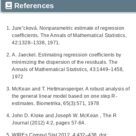
References
Jureˇcková. Nonparametric estimate of regression
coefficients. The Annals of Mathematical Statistics,
42:1328–1338, 1971.
A. Jaeckel. Estimating regression coefficients by
minimizing the dispersion of the residuals. The
Annals of Mathematical Statistics, 43:1449–1458,
1972
McKean and T. Hettmansperger. A robust analysis of
the general linear model based on one step R-
estimates. Biometrika, 65(3):571, 1978
John D. Kloke and Joseph W. McKean , The R
Journal (2012) 4:2, pages 57-64.
WIREs Comput Stat 2012, 4:432–438. doi: