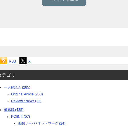
RSS
X
カテゴリ
一人抄読会 (285)
Original Article (263)
Review / News (22)
備忘録 (435)
PC環境 (57)
仮想サーバ / ネットワーク (24)