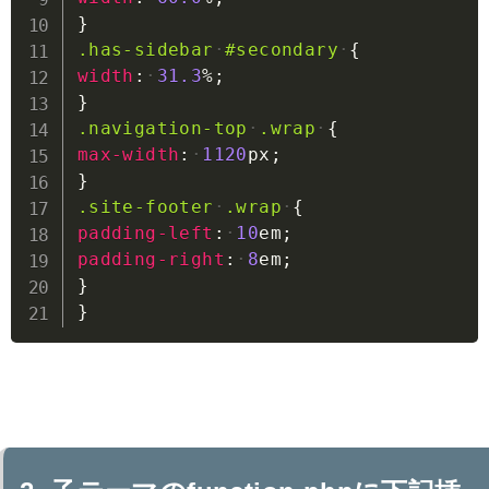
}
.has-sidebar
#secondary
{
width
:
31.3
%
;
}
.navigation-top
.wrap
{
max-width
:
1120
px
;
}
.site-footer
.wrap
{
padding-left
:
10
em
;
padding-right
:
8
em
;
}
}