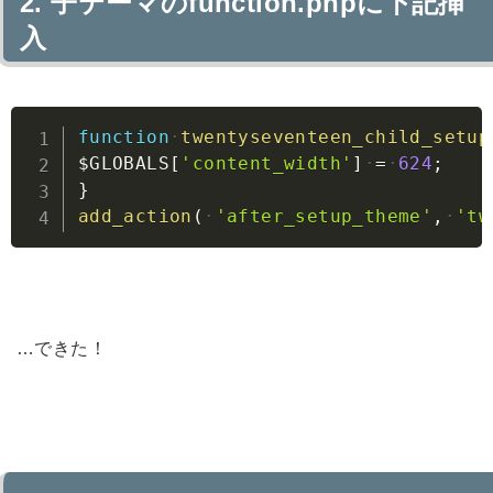
子テーマのfunction.phpに下記挿
入
Copy
function
twentyseventeen_child_setup
$GLOBALS
[
'content_width'
]
=
624
;
}
add_action
(
'after_setup_theme'
,
'tw
…できた！