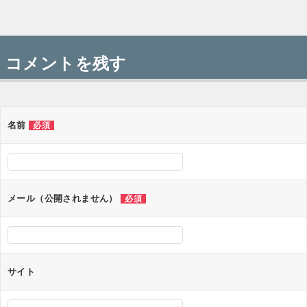
投
稿
コメントを残す
ナ
ビ
ゲ
名前
必須
ー
シ
ョ
メール（公開されません）
必須
ン
サイト