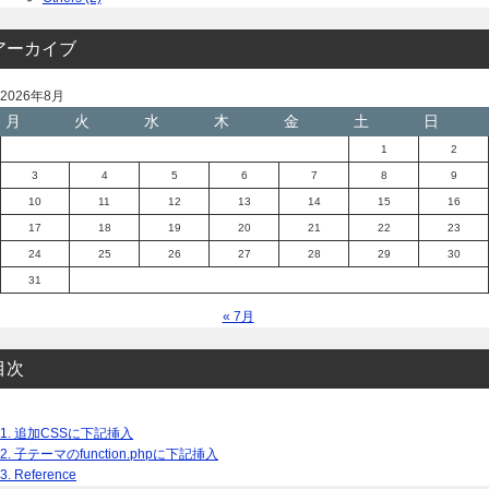
アーカイブ
2026年8月
月
火
水
木
金
土
日
1
2
3
4
5
6
7
8
9
10
11
12
13
14
15
16
17
18
19
20
21
22
23
24
25
26
27
28
29
30
31
« 7月
目次
1.
追加CSSに下記挿入
2.
子テーマのfunction.phpに下記挿入
3.
Reference