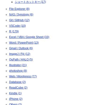
ショートカットキー (17)
File Explorer (8)
NAS / Synology (6)
Git / GitHub (12)
VSCode (10)
R (179)
Excel / VBA / Google Sheet (33)
Word / PowerPoint (13)
Gmail / Outlook (6)
ImageJ / Fiji (12)
QuPath / HALO (5)
Illustrator (21)
photoshop (8)
Web / Wordpress (77)
Database (2)
ReadCube (2)
Kindle (1)
iPhone (2)
Others (2)