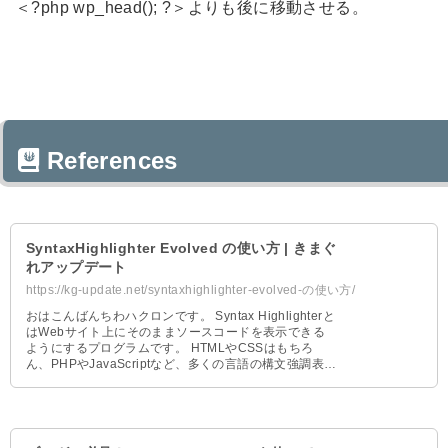
＜?php wp_head(); ?＞よりも後に移動させる。
References
SyntaxHighlighter Evolved の使い方 | きまぐ
れアップデート
https://kg-update.net/syntaxhighlighter-evolved-の使い方/
おはこんばんちわハクロンです。 Syntax Highlighterと
はWebサイト上にそのままソースコードを表示できる
ようにするプログラムです。 HTMLやCSSはもちろ
ん、PHPやJavaScriptなど、多くの言語の構文強調表示
にも対応しています。 このプラグインを利用すると、
ソースコードがエディタがのように綺麗に表示できま
す。 Webサイト上でHTML、CSSやプログラミングの
コードを解説