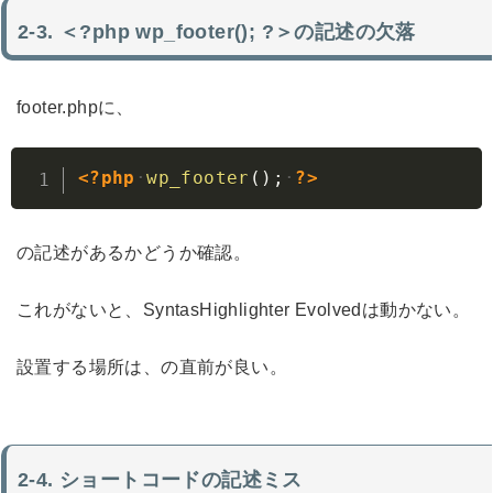
＜?php wp_footer(); ?＞の記述の欠落
footer.phpに、
Copy
<?php
wp_footer
(
)
;
?>
の記述があるかどうか確認。
これがないと、SyntasHighlighter Evolvedは動かない。
設置する場所は、の直前が良い。
ショートコードの記述ミス