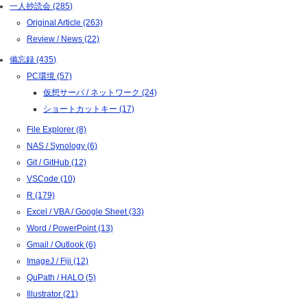
一人抄読会 (285)
Original Article (263)
Review / News (22)
備忘録 (435)
PC環境 (57)
仮想サーバ / ネットワーク (24)
ショートカットキー (17)
File Explorer (8)
NAS / Synology (6)
Git / GitHub (12)
VSCode (10)
R (179)
Excel / VBA / Google Sheet (33)
Word / PowerPoint (13)
Gmail / Outlook (6)
ImageJ / Fiji (12)
QuPath / HALO (5)
Illustrator (21)