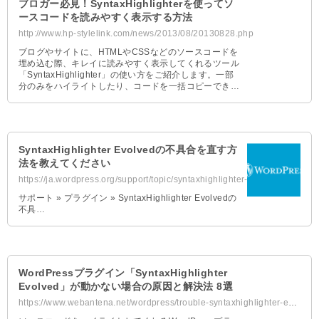
ブロガー必見！SyntaxHighlighterを使ってソ
ースコードを読みやすく表示する方法
http://www.hp-stylelink.com/news/2013/08/20130828.php
ブログやサイトに、HTMLやCSSなどのソースコードを
埋め込む際、キレイに読みやすく表示してくれるツール
「SyntaxHighlighter」の使い方をご紹介します。一部
分のみをハイライトしたり、コードを一括コピーできる
ようになるなど、とても便利です。
SyntaxHighlighter Evolvedの不具合を直す方
法を教えてください
https://ja.wordpress.org/support/topic/syntaxhighlighter-evolved%e3%81%ae%e4%...
サポート » プラグイン » SyntaxHighlighter Evolvedの
不具…
WordPressプラグイン「SyntaxHighlighter
Evolved」が動かない場合の原因と解決法 8選
https://www.webantena.net/wordpress/trouble-syntaxhighlighter-evolved/