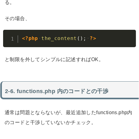
る。
その場合、
Copy
<?php
the_content
(
)
;
?>
と制限を外してシンプルに記述すればOK。
functions.php 内のコードとの干渉
通常は問題とならないが、最近追加したfunctions.php内
のコードと干渉していないかチェック。