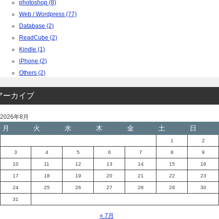
photoshop (8)
Web / Wordpress (77)
Database (2)
ReadCube (2)
Kindle (1)
iPhone (2)
Others (2)
アーカイブ
2026年8月
月
火
水
木
金
土
日
1
2
3
4
5
6
7
8
9
10
11
12
13
14
15
16
17
18
19
20
21
22
23
24
25
26
27
28
29
30
31
« 7月