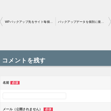
WPバックアップ先をサイト毎個別指定：UpdraftPlus Backup/Restor
バックアップデータを個別に復元：UpdraftPlus Backup/Restor
投
稿
コメントを残す
ナ
ビ
ゲ
名前
必須
ー
シ
ョ
メール（公開されません）
必須