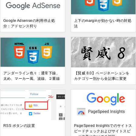
Google Adsenseの利用停止処
上下のmarginが効かない時の対処
分：アドセンス狩り
法
アンダーライン色々：通常下線、
【賢威 8.0】ページネーションを
太め、マーカー風、波線、２重線
カテゴリー別から全記事に変更
RSS ボタンの設置
PageSpeed Insightsでのサイトス
ピードチェックおよびサイトスピ