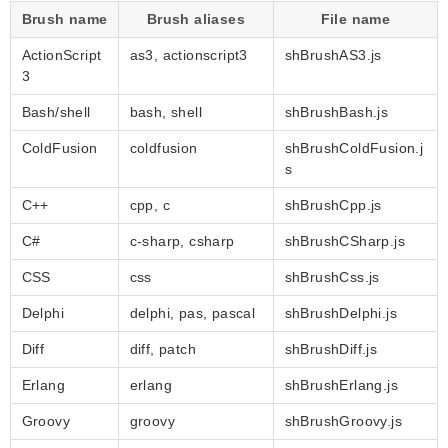
Brush name
Brush aliases
File name
ActionScript
as3, actionscript3
shBrushAS3.js
3
Bash/shell
bash, shell
shBrushBash.js
ColdFusion
coldfusion
shBrushColdFusion.j
s
C++
cpp, c
shBrushCpp.js
C#
c-sharp, csharp
shBrushCSharp.js
CSS
css
shBrushCss.js
Delphi
delphi, pas, pascal
shBrushDelphi.js
Diff
diff, patch
shBrushDiff.js
Erlang
erlang
shBrushErlang.js
Groovy
groovy
shBrushGroovy.js