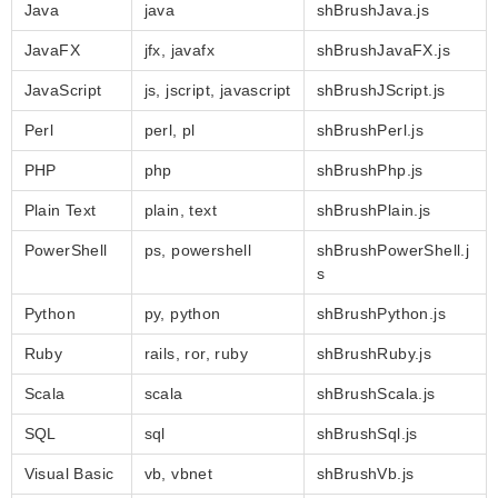
Java
java
shBrushJava.js
JavaFX
jfx, javafx
shBrushJavaFX.js
JavaScript
js, jscript, javascript
shBrushJScript.js
Perl
perl, pl
shBrushPerl.js
PHP
php
shBrushPhp.js
Plain Text
plain, text
shBrushPlain.js
PowerShell
ps, powershell
shBrushPowerShell.j
s
Python
py, python
shBrushPython.js
Ruby
rails, ror, ruby
shBrushRuby.js
Scala
scala
shBrushScala.js
SQL
sql
shBrushSql.js
Visual Basic
vb, vbnet
shBrushVb.js