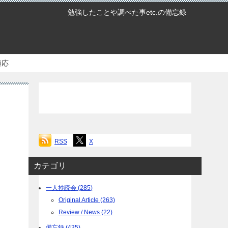
勉強したことや調べた事etc.の備忘録
適応
RSS
X
カテゴリ
一人抄読会 (285)
Original Article (263)
Review / News (22)
備忘録 (435)