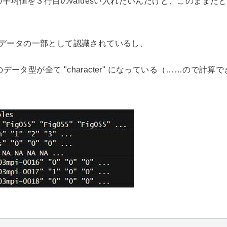
平均値を３行目のvaluesい入れたいんだけど、このままだと
データの一部として認識されているし、
データ型が全て "character" になっている（……ので計算で