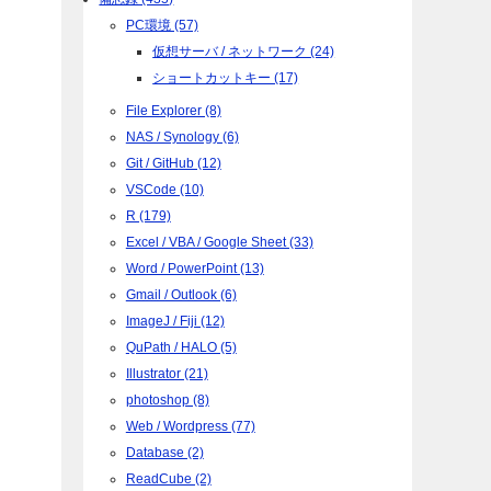
PC環境 (57)
仮想サーバ / ネットワーク (24)
ショートカットキー (17)
File Explorer (8)
NAS / Synology (6)
Git / GitHub (12)
VSCode (10)
R (179)
Excel / VBA / Google Sheet (33)
Word / PowerPoint (13)
Gmail / Outlook (6)
ImageJ / Fiji (12)
QuPath / HALO (5)
Illustrator (21)
photoshop (8)
Web / Wordpress (77)
Database (2)
ReadCube (2)