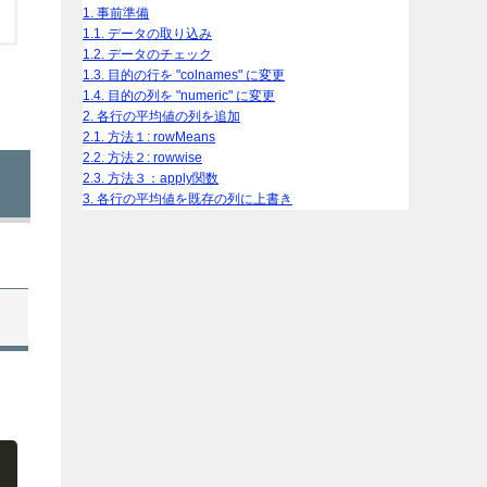
1.
事前準備
1.1.
データの取り込み
1.2.
データのチェック
1.3.
目的の行を "colnames" に変更
1.4.
目的の列を "numeric" に変更
2.
各行の平均値の列を追加
2.1.
方法１: rowMeans
2.2.
方法２: rowwise
2.3.
方法３：apply関数
3.
各行の平均値を既存の列に上書き
y