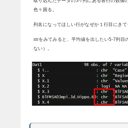
取り込んだデータの5-7列にある各行の数値の
色々困る。
列名になってほしい行がなぜか１行目にきて
strをみてみると、平均値を出したい5-7列目の
ない）。