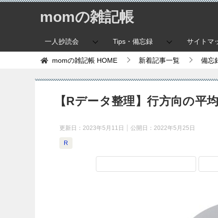
momの雑記帳
一人抄読会
Tips・備忘録
サイトマ
momの雑記帳
HOME
新着記事一覧
備忘
【Rデータ整理】行方向の平
更新日：
2023年5月11日
公開日：
2022年5月25日
R