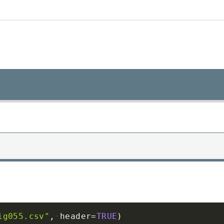
Cop
ig055.csv"
,
header
=
TRUE
)