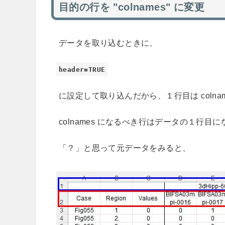
目的の行を "colnames" に変更
データを取り込むときに、
header=TRUE
に設定して取り込んだから、１行目は coln
colnames になるべき行はデータの１行目
「？」と思って元データをみると、