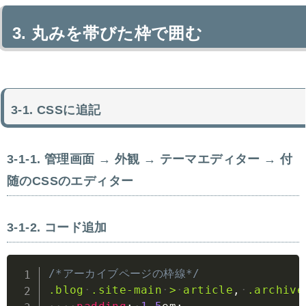
丸みを帯びた枠で囲む
CSSに追記
管理画面 → 外観 → テーマエディター → 付
随のCSSのエディター
コード追加
Copy
/*アーカイブページの枠線*/
.blog
.site-main
>
article
,
.archive