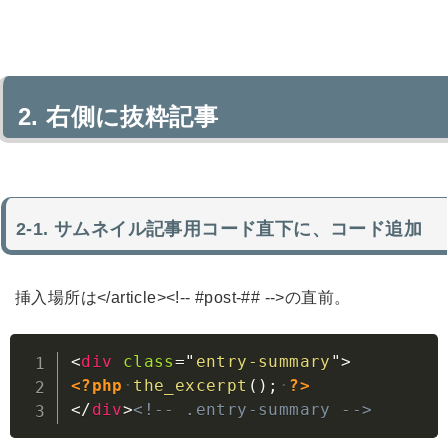
右側に抜粋記事
サムネイル記事用コード直下に、コード追加
挿入場所は</article><!-- #post-## -->の直前。
Copy
<
div
class
=
"
entry-summary
"
>
<?php
the_excerpt
(
)
;
?>
</
div
>
<!-- .entry-summary -->