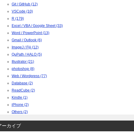
Git / GitHub (12)
VSCode (10)
R (179)
Excel / VBA / Google Sheet (33)
Word / PowerPoint (13)
Gmail / Outlook (6)
ImageJ / Fiji (12)
QuPath / HALO (5)
Illustrator (21)
photoshop (8)
Web / Wordpress (77)
Database (2)
ReadCube (2)
Kindle (1)
iPhone (2)
Others (2)
アーカイブ