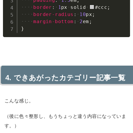
padding
:
1.5
em
;
border
:
1
px
solid
#ccc
;
border-radius
:
10
px
;
margin-bottom
:
2
em
;
}
できあがったカテゴリー記事一覧
こんな感じ。
（後に色々整形し、もうちょっと違う内容になっていま
す。）