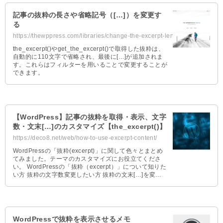
記事の抜粋の長さや省略記号（[…]）を変更す
る
https://thewppress.com/libraries/change-the-excerpt-length-and-excerpt-more/
the_excerpt()やget_the_excerpt()で取得した抜粋は、
自動的に110文字で省略され、最後に[…]が追加されま
す。これらはフィルターを用いることで変更することが
できます。
【WordPress】記事の抜粋を取得・表示、文字
数・文末[…]のカスタマイズ【the_excerpt()】
https://deco8.net/web/how-to-use-excerpt-content/
WordPressの「抜粋(excerpt)」に関して色々とまとめ
てみました。テーマのカスタマイズにお役立てくださ
い。 WordPressの「抜粋（excerpt）」について知りた
い方 抜粋の文字数変更したい方 抜粋の文末[…]を変更
したい方 特定のページの抜粋のみ編集したい方 タイト
ルを抜粋したい方 moreタグの表示方法を知りたい方 抜
粋文とは 投稿された記事の本文の冒頭部分や要約を表
示する機能です。主にトップページやカテゴリなどのア
ーカイブページで使用することが多いと思います。
WordPressで抜粋を表示させるメモ
WordPressで使用出来る抜粋文の種類 WordPressで表