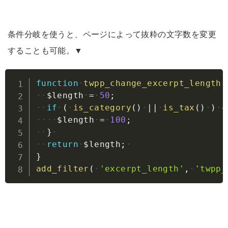
条件分岐を使うと、ページによって抜粋の文字数を変更
することも可能。▼
Copy
function
twpp_change_excerpt_length
(
$length
=
50
;
if
(
is_category
(
)
||
is_tax
(
)
)
{
$length
=
100
;
}
return
$length
;
}
add_filter
(
'excerpt_length'
,
'twpp_