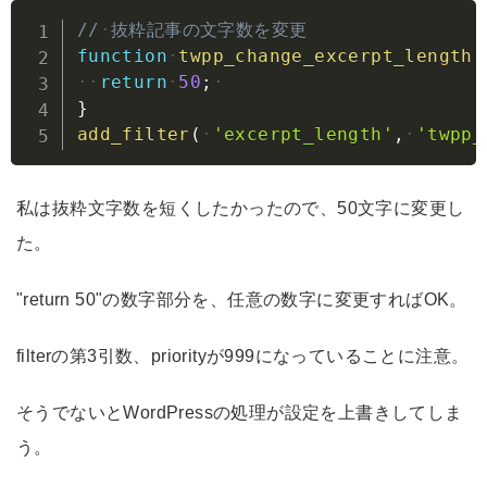
Copy
//
抜粋記事の文字数を変更
function
twpp_change_excerpt_length
(
return
50
;
}
add_filter
(
'excerpt_length'
,
'twpp_
私は抜粋文字数を短くしたかったので、50文字に変更し
た。
"return 50"の数字部分を、任意の数字に変更すればOK。
filterの第3引数、priorityが999になっていることに注意。
そうでないとWordPressの処理が設定を上書きしてしま
う。