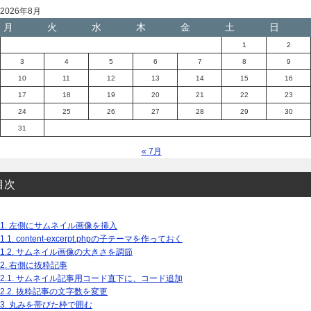
2026年8月
月
火
水
木
金
土
日
1
2
3
4
5
6
7
8
9
10
11
12
13
14
15
16
17
18
19
20
21
22
23
24
25
26
27
28
29
30
31
« 7月
目次
1.
左側にサムネイル画像を挿入
1.1.
content-excerpt.phpの子テーマを作っておく
1.2.
サムネイル画像の大きさを調節
2.
右側に抜粋記事
2.1.
サムネイル記事用コード直下に、コード追加
2.2.
抜粋記事の文字数を変更
3.
丸みを帯びた枠で囲む