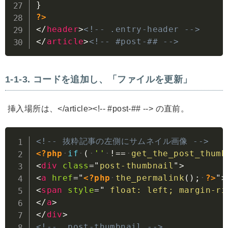
}
?>
</
header
>
<!-- .entry-header -->
</
article
>
<!-- #post-## -->
コードを追加し、「ファイルを更新」
挿入場所は、</article><!-- #post-## --> の直前。
Copy
<!-- 抜粋記事の左側にサムネイル画像 -->
<?php
if
(
''
!==
get_the_post_thumb
<
div
class
=
"
post-thumbnail
"
>
<
a
href
=
"
<?php
the_permalink
(
)
;
?>
"
>
<
span
style
=
"
 float: left; margin-ri
</
a
>
</
div
>
<!-- .post-thumbnail -->