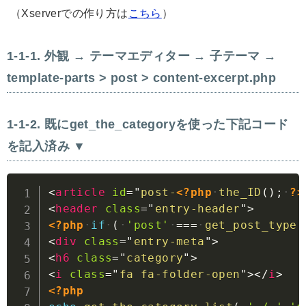
（Xserverでの作り方は
こちら
）
外観 → テーマエディター → 子テーマ →
template-parts > post > content-excerpt.php
既にget_the_categoryを使った下記コード
を記入済み ▼
Copy
<
article
id
=
"
post-
<?php
the_ID
(
)
;
?>
<
header
class
=
"
entry-header
"
>
<?php
if
(
'post'
===
get_post_type
(
<
div
class
=
"
entry-meta
"
>
<
h6
class
=
"
category
"
>
<
i
class
=
"
fa fa-folder-open
"
>
</
i
>
<?php