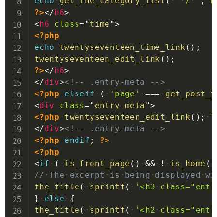
echo
get_the_category_list
(
'
/
'
,
'm
?>
</
h6
>
<
h6
class
=
"
time
"
>
<?php
echo
twentyseventeen_time_link
(
)
;
twentyseventeen_edit_link
(
)
;
?>
</
h6
>
</
div
>
<!-- .entry-meta -->
<?php
elseif
(
'page'
===
get_post_t
<
div
class
=
"
entry-meta
"
>
<?php
twentyseventeen_edit_link
(
)
;
?
</
div
>
<!-- .entry-meta -->
<?php
endif
;
?>
<?php
<
if
(
is_front_page
(
)
&&
!
is_home
(
)
//
The
excerpt
is
being
displayed
wi
the_title
(
sprintf
(
'<h3
class="entr
}
else
{
the_title
(
sprintf
(
'<h2
class="entr