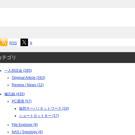
RSS
X
カテゴリ
一人抄読会 (285)
Original Article (263)
Review / News (22)
備忘録 (435)
PC環境 (57)
仮想サーバ / ネットワーク (24)
ショートカットキー (17)
File Explorer (8)
NAS / Synology (6)