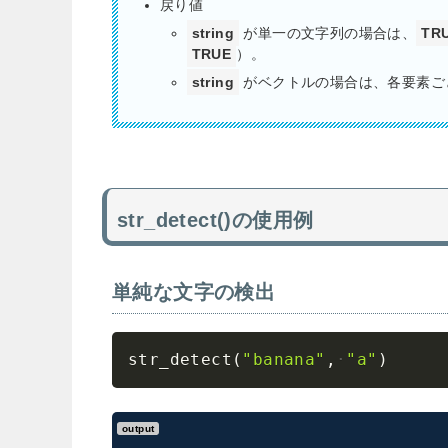
戻り値
string
が単一の文字列の場合は、
TR
TRUE
）。
string
がベクトルの場合は、各要素ごと
str_detect()の使用例
単純な文字の検出
str_detect
(
"banana"
,
"a"
)
output