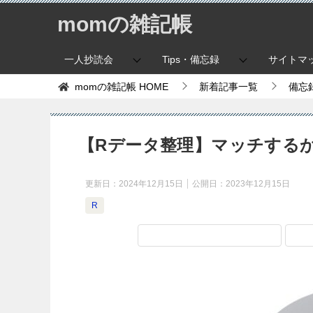
momの雑記帳
一人抄読会
Tips・備忘録
サイトマ
momの雑記帳
HOME
新着記事一覧
備忘
【Rデータ整理】マッチするかどうか
更新日：
2024年12月15日
公開日：
2023年12月15日
R