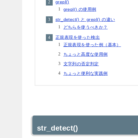
grepl()
grepl() の使用例
str_detect() と grepl() の違い
どちらを使うべきか？
正規表現を使った検出
正規表現を使った例（基本）
ちょっと高度な使用例
文字列の否定判定
ちょっと便利な実践例
str_detect()