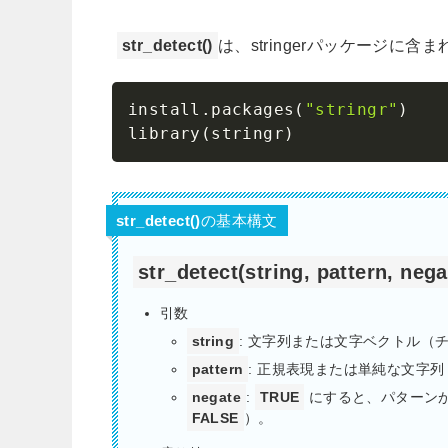
str_detect()
は、stringerパッケージ
install.packages
(
"stringr"
)
library
(
stringr
)
str_detect()の基本構文
str_detect(string, pattern, neg
引数
string
: 文字列または文字ベクトル（
pattern
: 正規表現または単純な文字
negate
:
TRUE
にすると、パターン
FALSE
）。