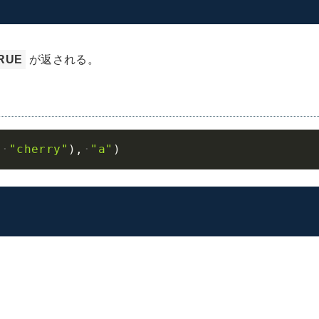
RUE
が返される。
Cop
,
"cherry"
)
,
"a"
)