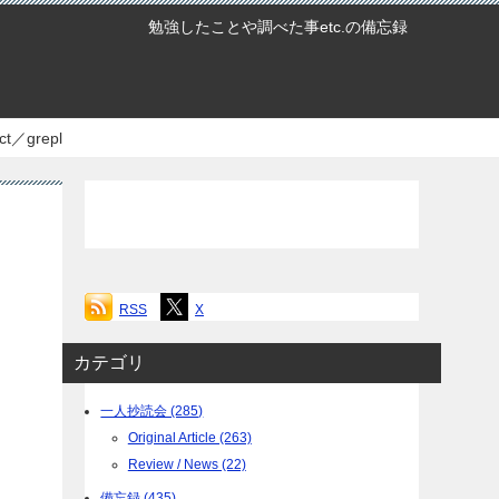
勉強したことや調べた事etc.の備忘録
／grepl
RSS
X
カテゴリ
一人抄読会 (285)
Original Article (263)
Review / News (22)
備忘録 (435)