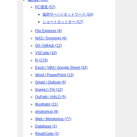
PC環境 (57)
仮想サーバ / ネットワーク (24)
ショートカットキー (17)
File Explorer (8)
NAS / Synology (6)
Git / GitHub (12)
VSCode (10)
R (179)
Excel / VBA / Google Sheet (33)
Word / PowerPoint (13)
Gmail / Outlook (6)
ImageJ / Fiji (12)
QuPath / HALO (5)
Illustrator (21)
photoshop (8)
Web / Wordpress (77)
Database (2)
ReadCube (2)