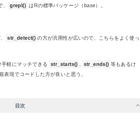
で、
grepl()
はRの標準パッケージ（base）。
ど、
str_detect()
の方が汎用性が広いので、こちらをよく使っ
け手軽にマッチできる
str_starts()
,
str_ends()
等もあるけ
規表現でコードした方が良いと思う。
目次