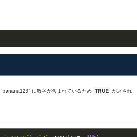
Cop
"banana123" に数字が含まれているため
TRUE
が返され
Cop
,
"cherry"
)
,
"a"
,
negate
=
TRUE
)