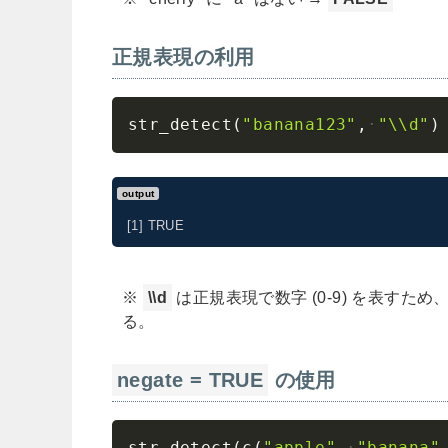
正規表現の利用
str_detect
(
"banana123"
,
"\\d"
)
output
[1] TRUE
\\d
は正規表現で数字 (0-9) を表すため、
る。
negate = TRUE
の使用
str_detect
(
c
(
"apple"
,
"banana"