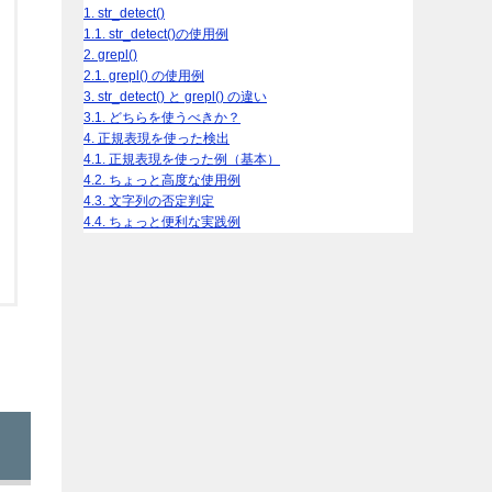
1.
str_detect()
1.1.
str_detect()の使用例
2.
grepl()
2.1.
grepl() の使用例
3.
str_detect() と grepl() の違い
3.1.
どちらを使うべきか？
4.
正規表現を使った検出
4.1.
正規表現を使った例（基本）
4.2.
ちょっと高度な使用例
4.3.
文字列の否定判定
4.4.
ちょっと便利な実践例