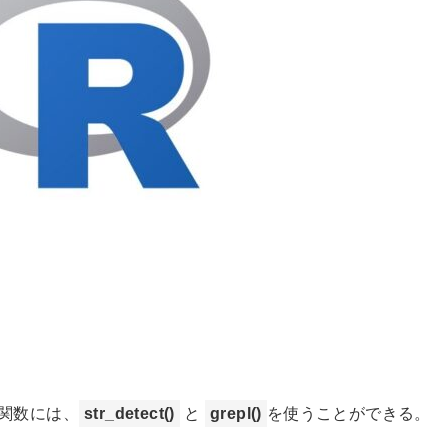
関数には、
str_detect()
と
grepl()
を使うことができる。