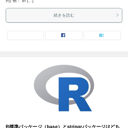
列) 例： df […]
続きを読む
R標準パッケージ（base）とstringrパッケージはどち