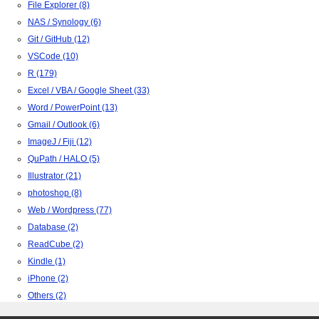
File Explorer (8)
NAS / Synology (6)
Git / GitHub (12)
VSCode (10)
R (179)
Excel / VBA / Google Sheet (33)
Word / PowerPoint (13)
Gmail / Outlook (6)
ImageJ / Fiji (12)
QuPath / HALO (5)
Illustrator (21)
photoshop (8)
Web / Wordpress (77)
Database (2)
ReadCube (2)
Kindle (1)
iPhone (2)
Others (2)