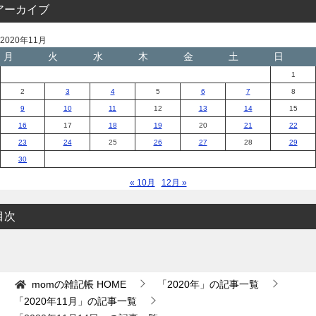
アーカイブ
2020年11月
月
火
水
木
金
土
日
1
2
3
4
5
6
7
8
9
10
11
12
13
14
15
16
17
18
19
20
21
22
23
24
25
26
27
28
29
30
« 10月
12月 »
目次
momの雑記帳
HOME
「2020年」の記事一覧
「2020年11月」の記事一覧