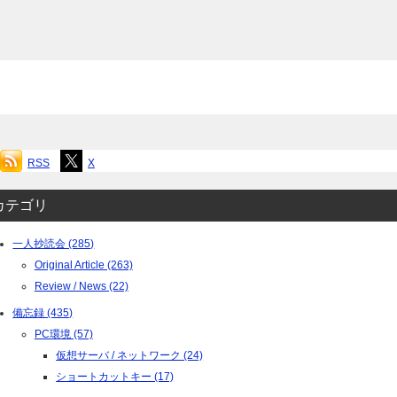
RSS
X
カテゴリ
一人抄読会 (285)
Original Article (263)
Review / News (22)
備忘録 (435)
PC環境 (57)
仮想サーバ / ネットワーク (24)
ショートカットキー (17)