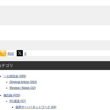
RSS
X
カテゴリ
一人抄読会 (285)
Original Article (263)
Review / News (22)
備忘録 (435)
PC環境 (57)
仮想サーバ / ネットワーク (24)