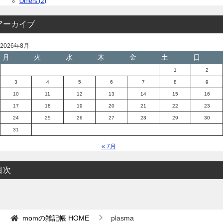
Others (2)
アーカイブ
2026年8月
月
火
水
木
金
土
日
1
2
3
4
5
6
7
8
9
10
11
12
13
14
15
16
17
18
19
20
21
22
23
24
25
26
27
28
29
30
31
« 7月
目次
momの雑記帳
HOME
plasma