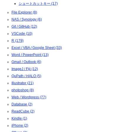
ショートカットキー (17)
File Explorer (8)
NAS / Synology (6)
Git / GitHub (12)
VSCode (10)
R (179)
Excel / VBA / Google Sheet (33)
Word / PowerPoint (13)
Gmail / Outlook (6)
ImageJ / Fiji (12)
QuPath / HALO (5)
Illustrator (21)
photoshop (8)
Web / Wordpress (77)
Database (2)
ReadCube (2)
Kindle (1)
iPhone (2)